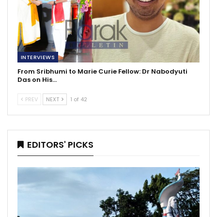
INTERVIEWS
From Sribhumi to Marie Curie Fellow: Dr Nabodyuti
Das on His…
PREV
NEXT
1 of 42
EDITORS' PICKS