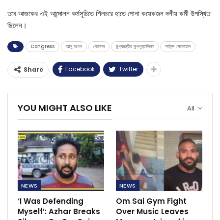
তবে আজকের এই আন্দোলন কর্মসূচিতে শিলচরে হাতে গোনা কয়েকজন দলীয় কর্মী উপস্থিত
ছিলেন।
Congress
আসু অগপ
বেইমান
মুখ্যমন্ত্রীর কুশপুত্তলিকা
সর্বানন্দ সোনোয়াল
Facebook
Twitter
Share
YOU MIGHT ALSO LIKE
All
NEWS
NEWS
‘I Was Defending
Om Sai Gym Fight
Myself’: Azhar Breaks
Over Music Leaves