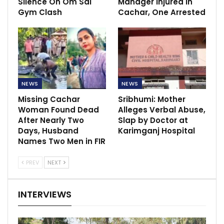
Silence On Om Sai
Manager Injured in
Gym Clash
Cachar, One Arrested
NEWS
NEWS
Missing Cachar
Sribhumi: Mother
Woman Found Dead
Alleges Verbal Abuse,
After Nearly Two
Slap by Doctor at
Days, Husband
Karimganj Hospital
Names Two Men in FIR
PREV
NEXT
INTERVIEWS