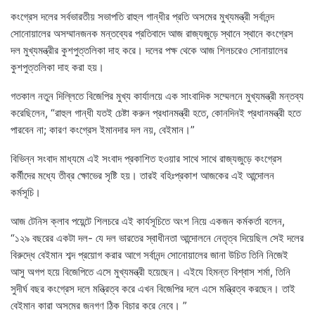
কংগ্রেস দলের সর্বভারতীয় সভাপতি রাহুল গান্ধীর প্রতি অসমের মুখ্যমন্ত্রী সর্বানন্দ
সোনোয়ালের অসম্মানজনক মন্তব্যের প্রতিবাদে আজ রাজ্যজুড়ে স্থানে স্থানে কংগ্রেস
দল মুখ্যমন্ত্রীর কুশপুত্তলিকা দাহ করে। দলের পক্ষ থেকে আজ শিলচরেও সোনায়ালের
কুশপুত্তলিকা দাহ করা হয়।
গতকাল নতুন দিল্লিতে বিজেপির মুখ্য কার্যালয়ে এক সাংবাদিক সম্মেলনে মুখ্যমন্ত্রী মন্তব্য
করেছিলেন, “রাহুল গান্ধী যতই চেষ্টা করুন প্রধানমন্ত্রী হতে, কোনদিনই প্রধানমন্ত্রী হতে
পারবেন না; কারণ কংগ্রেস ইমানদার দল নয়, বেইমান।”
বিভিন্ন সংবাদ মাধ্যমে এই সংবাদ প্রকাশিত হওয়ার সাথে সাথে রাজ্যজুড়ে কংগ্রেস
কর্মীদের মধ্যে তীব্র ক্ষোভের সৃষ্টি হয়। তারই বহিঃপ্রকাশ আজকের এই আন্দোলন
কর্মসূচি।
আজ টেনিস ক্লাব পয়েন্টে শিলচরে এই কার্যসূচিতে অংশ নিয়ে একজন কর্মকর্তা বলেন,
“১২৯ বছরের একটা দল- যে দল ভারতের স্বাধীনতা আন্দোলনে নেতৃত্ব দিয়েছিল সেই দলের
বিরুদ্ধে বেইমান শব্দ প্রয়োগ করার আগে সর্বানন্দ সোনোয়ালের জানা উচিত তিনি নিজেই
আসু অগপ হয়ে বিজেপিতে এসে মুখ্যমন্ত্রী হয়েছেন। এইযে হিমন্ত বিশ্বাস শর্মা, তিনি
সুদীর্ঘ বছর কংগ্রেস দলে মন্ত্রিত্ব করে এখন বিজেপির দলে এসে মন্ত্রিত্ব করছেন। তাই
বেইমান কারা অসমের জনগণ ঠিক বিচার করে নেবে। ”