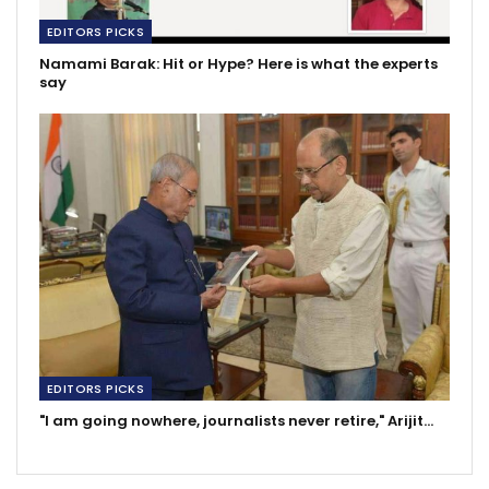
EDITORS PICKS
Namami Barak: Hit or Hype? Here is what the experts
say
EDITORS PICKS
"I am going nowhere, journalists never retire," Arijit…