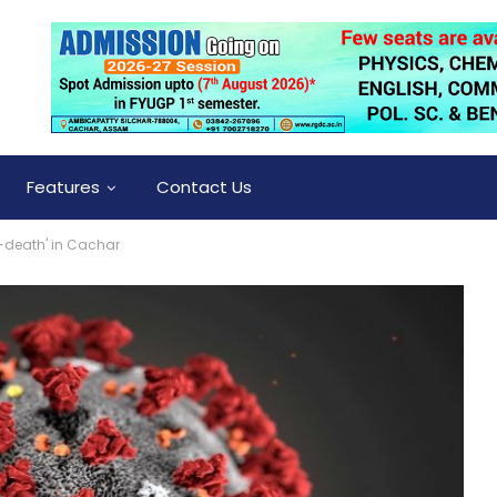
Features
Contact Us
d-death' in Cachar