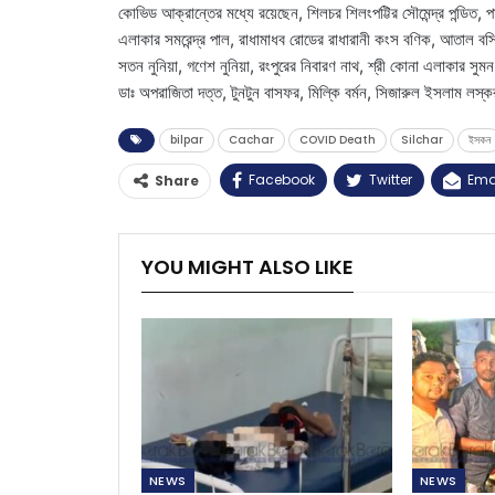
কোভিড আক্রান্তের মধ্যে রয়েছেন, শিলচর শিলংপট্টির সৌমেন্দ্র পন্ডিত, পার
এলাকার সমরেন্দ্র পাল, রাধামাধব রোডের রাধারানী কংস বণিক, আতাল বস্
সতন নুনিয়া, গণেশ নুনিয়া, রংপুরের নিবারণ নাথ, শ্রী কোনা এলাকার সু
ডাঃ অপরাজিতা দত্ত, টুনটুন বাসফর, মিল্কি বর্মন, সিজারুল ইসলাম লস্
bilpar
Cachar
COVID Death
Silchar
ইসকন
Facebook
Twitter
Ema
Share
YOU MIGHT ALSO LIKE
NEWS
NEWS