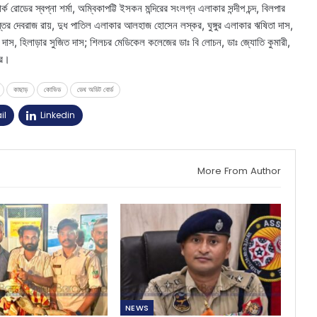
্ক রোডের স্বপ্না শর্মা, অম্বিকাপট্টি ইসকন মন্দিরের সংলগ্ন এলাকার সন্দীপ চন্দ, বিলপার
তির দেবরাজ রায়, দুধ পাতিল এলাকার আলহাজ হোসেন লস্কর, ঘুঙ্গুর এলাকার ঋষিতা দাস,
মন দাস, হিলাড়ার সুজিত দাস; শিলচর মেডিকেল কলেজের ডাঃ বি লোচন, ডাঃ জ্যোতি কুমারী,
কর।
কাছাড়
কোভিড
ডেথ অডিট বোর্ড
il
Linkedin
More From Author
NEWS