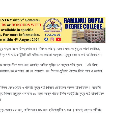
ৃত্যু বাড়ছে বরাক উপত্যকায় ও। শনিবার কাছাড় জেলার দুজনের মৃত্যুর কারণ কোভিড,
্ত বিশ্ব শর্মা ও এক টুইটে এই দুইজনের করোনা সংক্রমণে মৃত্যু হওয়ার কথা জানিয়েছেন।
বয়স্ক লীলা পাল এবং কালাইন খাসিয়া পুঞ্জির ৪৩ বছরের মর্নিং পুলেং । এই নিয়ে
াইফেলসের এক জওয়ান এস কে ওয়াগলে এবং শিলচর সেন্ট্রাল রোডের বিমল পাল ও করোনা
র মিলন সেনগুপ্তের ও শনিবার মৃত্যু ঘটে শিলচর মেডিকেল কলেজ হাসপাতালে। সরকারি
ি শিলচর মধুরবন্দ এলাকার ৬৫ বছর বয়স্ক শরিফ উদ্দিন বড়ভূঁইয়ার মৃত্যু ঘটে হাসপাতালে
ড।
াড় জেলার ৫৫ জন, করিমগঞ্জের ৪৬ এবং হাইলাকান্দির ৭ জন । কাছাড় জেলায় শনিবার