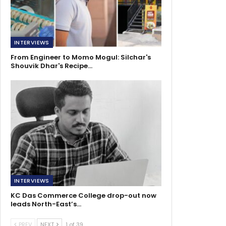
INTERVIEWS
From Engineer to Momo Mogul: Silchar's
Shouvik Dhar's Recipe…
INTERVIEWS
KC Das Commerce College drop-out now
leads North-East’s…
PREV
NEXT
1 of 39