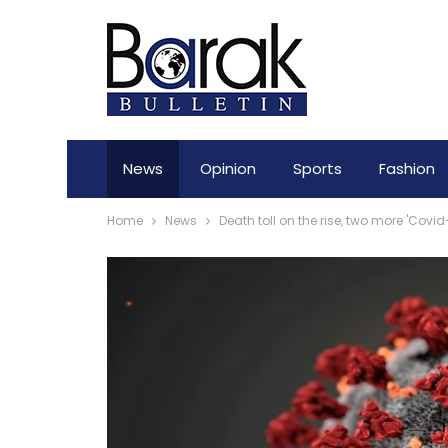
News
Opinion
Sports
Fashion
Home
News
Death toll on the rise, two more 'Covi