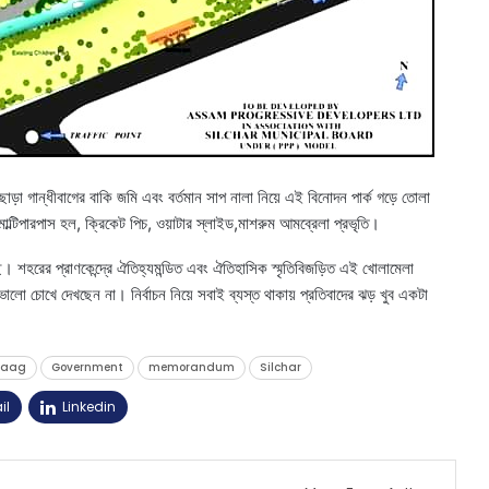
় ছাড়া গান্ধীবাগের বাকি জমি এবং বর্তমান সাপ নালা নিয়ে এই বিনোদন পার্ক গড়ে তোলা
মাল্টিপারপাস হল, ক্রিকেট পিচ, ওয়াটার স্লাইড,মাশরুম আমব্রেলা প্রভৃতি।
রেছে। শহরের প্রাণকেন্দ্রে ঐতিহ্যমন্ডিত এবং ঐতিহাসিক স্মৃতিবিজড়িত এই খোলামেলা
লো চোখে দেখছেন না। নির্বাচন নিয়ে সবাই ব্যস্ত থাকায় প্রতিবাদের ঝড় খুব একটা
baag
Government
memorandum
Silchar
il
Linkedin