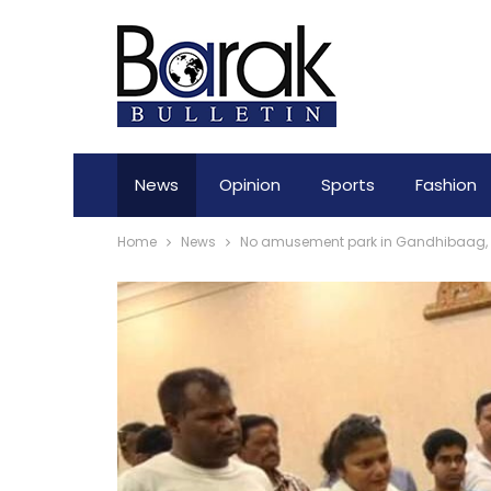
News
Opinion
Sports
Fashion
Home
News
No amusement park in Gandhibaag