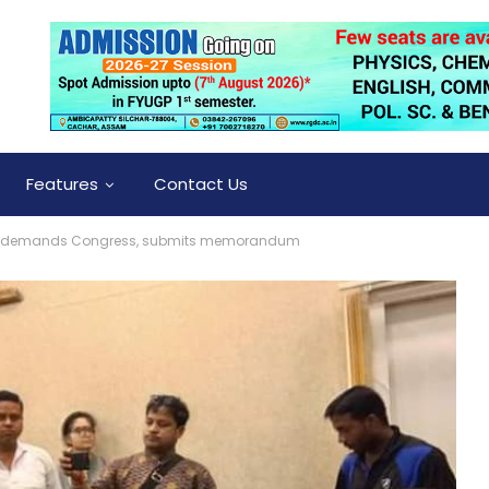
Features
Contact Us
, demands Congress, submits memorandum