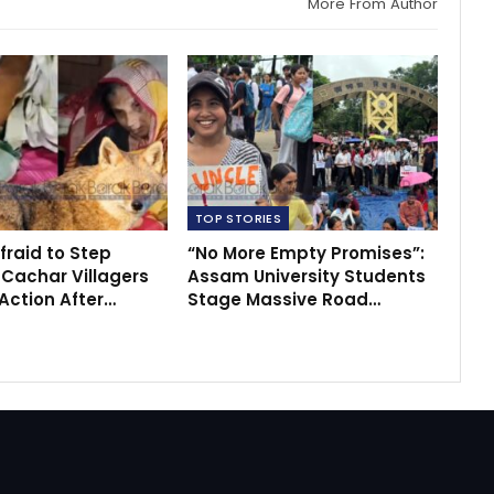
More From Author
TOP STORIES
fraid to Step
“No More Empty Promises”:
 Cachar Villagers
Assam University Students
ction After…
Stage Massive Road…