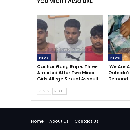
YOU MIGHT ALSO LIKE
NEWS
NEWS
Cachar Gang Rape: Three
‘We Are A
Arrested After Two Minor
Outside’:
Girls Allege Sexual Assault
Demand A
PREV
NEXT
Home
About Us
Contact Us