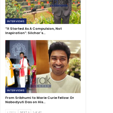
INTERVIEWS
“It Started As A Compulsion, Not
Inspiration”: Silchar’s…
INTERVIEWS
From Sribhumi to Marie Curie Fellow: Dr
Nabodyuti Das on His…
PREV
NEXT
1 of 42