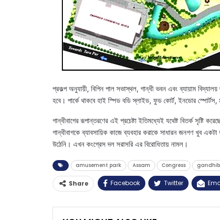
প্রকল্প অনুযায়ী, বিপিন পাল সভাস্থল, গান্ধী ভবন এবং ব্যায়াম বিদ্যালয
হবে। পার্কে থাকবে হাই স্পিড বডি স্লাইড, ফুড কোর্ট, ইনডোর স্পোর্টস, 
গান্ধীবাগের রূপান্তরণের এই প্রচেষ্টা ইতিমধ্যেই যথেষ্ট বিতর্ক সৃষ্টি ক
গান্ধীবাগকে ব্যাবসায়িক কাজে ব্যবহার করাকে সাধারন জনগণ খুব একটা ভা
উঠেনি। এখন কংগ্রেস দল সরাসরি এর বিরোধিতায় নামল।
amusement park
Assam
Congress
gandhi
Facebook
Twitter
Ema
Share