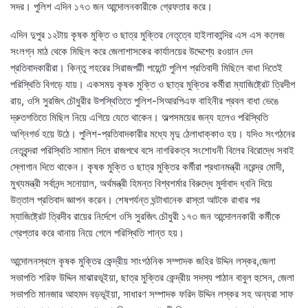
সদর। পুলিশ এদিন ১৭৩ জন আন্দোলনকারীকে গ্রেফতার করে।
এদিন দুপুর ১২টায় কৃষক মুক্তি ও ছাত্র মুক্তির নেতৃত্বে হাইলাকান্দির এস এস কলেজ
সংলগ্ন মাঠ থেকে মিছিল করে জেলাশাসকের কার্যালয়ের উদ্দেশ্যে রওয়ান দেন
প্রতিবাদকারীরা। কিন্তু শহরের সিরাজপট্টী পয়েন্টে পুলিশ প্রতিবাদী মিছিলে বাধা দিতেই
পরিস্থিতি বিগড়ে যায়। একসময় কৃষক মুক্তি ও ছাত্র মুক্তির কর্মীরা ম্যাজিষ্ট্রেট ত্রিদীপ
রায়, ওসি সুরজিৎ চৌধুরীর উপস্থিতিতে পুলিশ-সিআরপিএফ বাহিনীর প্রবল বাধা ভেঙে
দ্রুতগতিতে মিছিল নিয়ে এগিয়ে যেতে থাকেন। অল্পসময়ের জন্য হলেও পরিস্থিতি
অগ্নিগর্ভ হয়ে উঠে। পুলিশ-প্রতিবাদকারীর মধ্যে মৃদু ঠেলাধাক্কাও হয়। যদিও সংগঠনের
নেতৃবৃন্দরা পরিস্থিতি সামাল দিলে রাজপথে বসে নাগরিকত্ব সংশোধনী বিলের বিরোদ্ধে সবাই
স্লোগান দিতে থাকেন। কৃষক মুক্তি ও ছাত্র মুক্তির কর্মীরা প্রধানমন্ত্রী নরেন্দ্র মোদী,
মুখ্যমন্ত্রী সর্বানন্দ সনোয়াল, অর্থমন্ত্রী হিমন্ত বিশ্বশর্মার বিরুদ্ধে মুর্দাবাদ ধ্বনি দিয়ে
উত্তাল প্রতিবাদ জ্ঞাপন করেন। শেষপর্যন্ত ঘন্টাখানেক রাস্তা আটকে রাখার পর
ম্যাজিষ্ট্রেট ত্রিদীব রায়ের নির্দেশে ওসি সুরজিৎ চৌধুরী ১৭৩ জন আন্দোলনকারী কর্মীকে
গ্রেপ্তার করে থানায় নিয়ে গেলে পরিস্থিতি শান্ত হয়।
আন্দোলনস্থলে কৃষক মুক্তির কেন্দ্রীয় সাংগঠনিক সম্পাদক জহির উদ্দিন লস্কর,জেলা
সভাপতি শরিফ উদ্দিন মাঝারভূইয়া, ছাত্র মুক্তির কেন্দ্রীয় সদস্য পাঠান বাবুল হুসেন, জেলা
সভাপতি মানজার আহমদ বড়ভূইয়া, সাধারণ সম্পাদক ফরিদ উদ্দিন লস্কর সহ অন্যরা সাফ