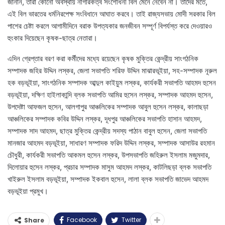
জানান, তারা কোনো অবস্থায় নাগরিকত্ব সংশোধনী বিল মেনে নেবেন না। তাদের মতে,
এই বিল ভারতের ধর্মনিরপেক্ষ সংবিধানে আঘাত করবে। তাই রাজ্যসভায় মোদী সরকার বিল
পাশের চেষ্টা করলে আগামীদিনে বরাক উপত্যকার জনজীবন সম্পূর্ণ বিপর্যস্ত করে দেওয়ারও
হুংকার দিয়েছেন কৃষক-ছাত্র নেতারা।
এদিন গ্রেপ্তার বরণ করা কর্মীদের মধ্যে রয়েছেন কৃষক মুক্তির কেন্দ্রীয় সাংগঠনিক
সম্পাদক জহির উদ্দিন লস্কর, জেলা সভাপতি শরিফ উদ্দিন মাঝারভূইয়া, সহ-সম্পাদক নূরুল
হক বড়ভূইয়া, সাংগঠনিক সম্পাদক আব্দুল কাইয়ুম লস্কর, কার্যকরী সভাপতি আহমদ হুসেন
বড়ভূইয়া, দক্ষিণ হাইলাকান্দি ব্লক সভাপতি আমির হুসেন লস্কর, সম্পাদক আহমদ হুসেন,
উপদেষ্টা আফজল হুসেন, আলগাপুর আঞ্চলিকের সম্পাদক আবুল হুসেন লস্কর, কালাছড়া
আঞ্চলিকের সম্পাদক কবির উদ্দিন লস্কর, দূধপুর আঞ্চলিকের সভাপতি হাসান আহমদ,
সম্পাদক সাদ আহমদ, ছাত্র মুক্তির কেন্দ্রীয় সদস্য পাঠান বাবুল হুসেন, জেলা সভাপতি
মানজার আহমদ বড়ভূইয়া, সাধারণ সম্পাদক ফরিদ উদ্দিন লস্কর, সম্পাদক আসাউর রহমান
চৌধুরী, কার্যকরী সভাপতি আকমল হুসেন লস্কর, উপসভাপতি জহিরুল ইসলাম মজুমদার,
দিলোয়ার হুসেন লস্কর, প্রচার সম্পাদক মাসুম আহমদ লস্কর, কাটলিছড়া ব্লক সভাপতি
খাইরুল ইসলাম বড়ভূইয়া, সম্পাদক ইকবাল হুসেন, লালা ব্লক সভাপতি জাভেদ আহমদ
বড়ভূইয়া প্রমুখ।
Facebook
Twitter
Share