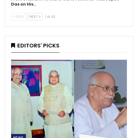
Das on His…
PREV
NEXT
1 of 42
EDITORS' PICKS
NEWS