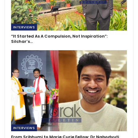
INTERVIEWS
“It Started As A Compulsion, Not Inspiration”:
Silchar’s…
INTERVIEWS
From Sribhumi to Marie Curie Fellow: Dr Nabodyuti