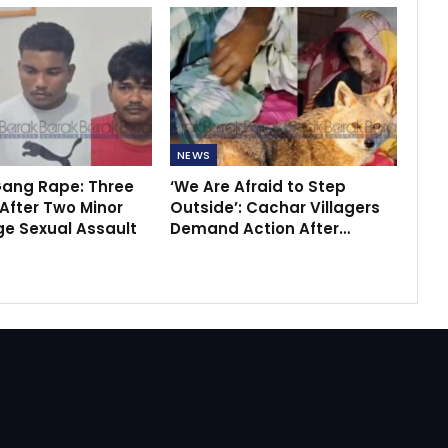
NEWS
ang Rape: Three
‘We Are Afraid to Step
After Two Minor
Outside’: Cachar Villagers
ege Sexual Assault
Demand Action After…