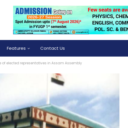
Features
Contact Us
ce of elected representatives in Assam Assembly