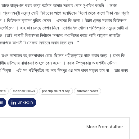
া হয় তাকে রাজ্যপাল করার জন্য বর্তমান আসাম সরকার কোন সুপারিশ করেনি । অথচ
 । প্রধানমন্ত্রী নরেন্দ্র মোদী নির্বাচনের আগে বলেছিলেন বিদেশ থেকে কালো টাকা এনে প্রতি
ন । ডিটেনশন ক্যাম্প ঘুরিয়ে দেবেন । এসবের কি হলো । উল্টো কেন্দ্র সরকার ডিটেনশন
রী বলেছিলেন । হাহাকার চলছে পেপার মিলে ।পেপারমিল খোলার প্রতিশ্রুতি নরেন্দ্র মোদী না
আছে ।তাই আগামী বিধানসভা নির্বাচনে অসমের বাঙালিদের কাছে আমি আহ্বান জানাচ্ছি,
িজেপিকে আগামী বিধানসভা নির্বাচনে জবাব দিতে হবে ।”
 তখন আসামের বহু জনসাধারণ চেয়ে ছিলেন শহীদুল্লাহর নামে করার জন্য । তখন কি
হীদ স্টেশনের নামাকরণ তাহলে কেন হবেনা । বরাক উপত্যকায় ভাষাশহীদ স্টেশন
্ণ মিথ্যা । এই সব পরিস্থিতির পর আর দিসপুর এর সঙ্গে থাকা সম্ভব হবে না । তার জন্য
date
Cachar News
pradip dutta roy
Silchar News
il
Linkedin
More From Author