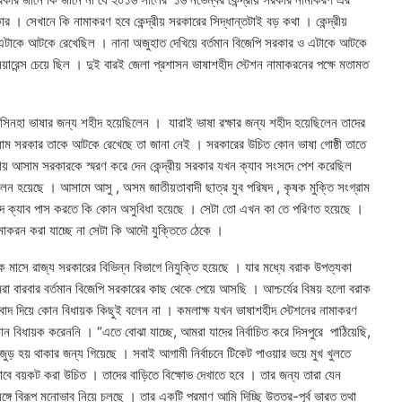
কার । সেখানে কি নামাকরণ হবে কেন্দ্রীয় সরকারের সিদ্ধান্তটাই বড় কথা । কেন্দ্রীয়
গৈ এটাকে আটকে রেখেছিল । নানা অজুহাত দেখিয়ে বর্তমান বিজেপি সরকার ও এটাকে আটকে
়ারেন্স চেয়ে ছিল । দুই বারই জেলা প্রশাসন ভাষাশহীদ স্টেশন নামাকরনের পক্ষে মতামত
েষ্ণা সিনহা ভাষার জন্য শহীদ হয়েছিলেন । যারাই ভাষা রক্ষার জন্য শহীদ হয়েছিলেন তাদের
ে আসাম সরকার তাকে আটকে রেখেছে তা জানা নেই । সরকারের উচিত কোন ভাষা গোষ্ঠী তাতে
রায় আসাম সরকারকে স্মরণ করে দেন কেন্দ্রীয় সরকার যখন ক্যাব সংসদে পেশ করেছিল
োলন হয়েছে । আসামে আসু , অসম জাতীয়তাবাদী ছাত্র যুব পরিষদ , কৃষক মুক্তি সংগ্রাম
ে ক্যাব পাস করতে কি কোন অসুবিধা হয়েছে । সেটা তো এখন কা তে পরিণত হয়েছে ।
ামাকরন করা যাচ্ছে না সেটা কি আদৌ যুক্তিতে ঠেকে ।
 মাসে রাজ্য সরকারের বিভিন্ন বিভাগে নিযুক্তি হয়েছে । যার মধ্যে বরাক উপত্যকা
 বারবার বর্তমান বিজেপি সরকারের কাছ থেকে পেয়ে আসছি । আশ্চর্যের বিষয় হলো বরাক
াদ দিয়ে কোন বিধায়ক কিছুই বলেন না । কমলাক্ষ যখন ভাষাশহীদ স্টেশনের নামাকরণ
কোন বিধায়ক করেননি । “এতে বোঝা যাচ্ছে, আমরা যাদের নির্বাচিত করে দিসপুরে পাঠিয়েছি,
ুড় হয় থাকার জন্য গিয়েছে । সবাই আগামী নির্বাচনে টিকেট পাওয়ার ভয়ে মুখ খুলতে
ে বয়কট করা উচিত । তাদের বাড়িতে বিক্ষোভ দেখাতে হবে । তার জন্য তারা যেন
 সঙ্গে বিরূপ মনোভাব নিয়ে চলছে । তার একটি প্রমাণ আমি দিচ্ছি উত্তর-পূর্ব ভারত তথা