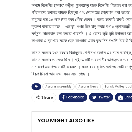
অসমে বিজেপির জন্মদাতা কবীন্দ্র পুরকায়স্থ যাকে বিজেপির পিতামহ বল
পশ্চিমবঙ্গের তথাগত রায়কে ত্রিপুরা এবং মেঘালয়ের রাজ্যপাল করা হয়েছে
মানুষের ঘরে ১৫ লক্ষ টাকা করে পৌঁছে দেবেন । বছরে দুকোটি চাকরি দেবে
ক্যাম্প বানাতে যাচ্ছে । এছাড়া পেপার মিল চালু করার কথাও প্রধানমন্ত্
সর্বানন্দ সোনোয়াল রক্ষা করতে পারেননি । এ ধরনের ভুরি ভুরি উদাহরণ 
আপনারা এ ব্যাপারে সতর্ক হোন আপনারা এবার বুঝে নিন বাঙালি বিরোধী ব
আসাম সরকার যখন বরঝার বিমানবন্দর গোপীনাথ বরদলৈ এর নামে করেছিল,
আসাম সরকার তা মেনে ছিল । দুই-একটি ভাষাগোষ্ঠীর আপত্তিতে ভাষা শ
নামাকরণ এর পক্ষে সবাই একমত । সরকার যে যুক্তি দেখাচ্ছে সেটা সম্পূর
বিকল্প চিন্তা আর এখন সময় এসে গেছে ।
Assam assembly
Assam News
Barak Valley Up
Facebook
Twitter
Ema
Share
YOU MIGHT ALSO LIKE