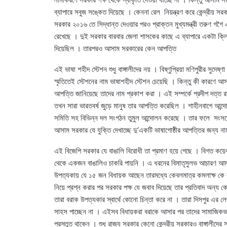
ব্যাপারে সবুজ সঙ্কেত দিয়েছে । কেননা রেল নিয়ন্ত্রণ করে কেন্দ্রীয় সর
সরকার ২০১৬ তে সিদ্ধান্ত দেওয়ার পরও প্রাক্তন মুখ্যমন্ত্রী তরুণ গ
রেখেছে । দুই সরকার বারবার জেলা শাসকের কাছে এ ব্যাপারে একটা ক্লিয
দিয়েছিল । তারপরও আসাম সরকারের কেন আপত্তি
এই ভাষা শহীদ স্টেশন শুধু বাঙ্গালীদের নয় । বিষ্ণুপ্রিয়া মণিপুরীর সুদ
স্মৃতিতেই স্টেশনের নাম ভাষাশহীদ স্টেশন চেয়েছি । কিন্তু কী কারণ
আপত্তি জানিয়েছে তাদের নাম প্রকাশ করা । এই সম্পর্কে প্রদীপ দত্ত 
তখন সারা ভারতবর্ষ জুড়ে মানুষ তার আপত্তি করেছিল । শাহীনবাগে আন্দ
সমিতি সহ বিভিন্ন দল সংগঠন তুমুল আন্দোলন করেছে । তার ফলে সংসদ
আসাম সরকার যে যুক্তি দেখাচ্ছে দু’একটি ভাষাগোষ্ঠীর আপত্তির জন্য ন
এই বিজেপি সরকার যে বাঙালি বিরোধী তা প্রমাণ হয়ে গেছে । বিগত কয়েক
থেকে একজন বাঙালিও চাকরি পায়নি । এ ধরনের বিমাতৃসুলভ আচারণ আমরা
উপত্যকায় যে ১৫ জন বিধায়ক আছেন তারমধ্যে কেবলমাত্র কমলাক্ষ কে ব
নিয়ে প্রশ্ন করার পর সরকার পক্ষ যে জবাব দিয়েছে তার প্রতিবাদ অন্য 
তারা বরাক উপত্যকার স্বার্থে কোনো চিন্তা করে না । তারা দিসপুর এর লেজ
সাহস পাচ্ছেন না । এইসব বিধায়করা বরাকে আসার পর তাদের সামাজিকভাব
প্রস্তুত থাকেন । শুধু রাজ্য সরকার কেনো কেন্দ্রীয় সরকারও বাঙ্গালীদের