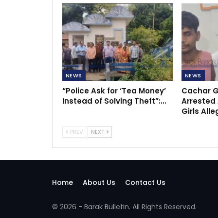
NEWS
NEWS
“Police Ask for ‘Tea Money’
Cachar G
Instead of Solving Theft”:…
Arrested 
Girls All
PREV
NEXT
Home
About Us
Contact Us
© 2026 - Barak Bulletin. All Rights Reserved.