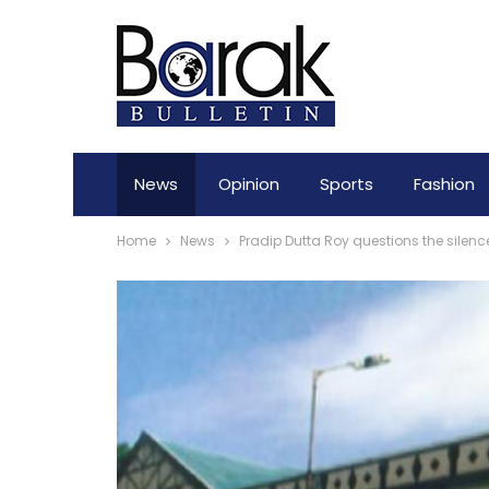
News
Opinion
Sports
Fashion
Home
News
Pradip Dutta Roy questions the silen