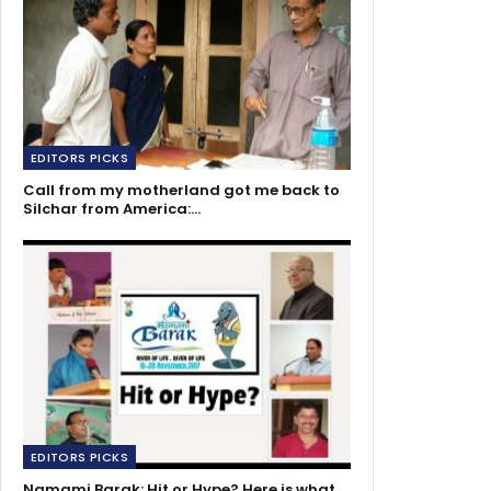
EDITORS PICKS
Call from my motherland got me back to
Silchar from America:…
EDITORS PICKS
Namami Barak: Hit or Hype? Here is what