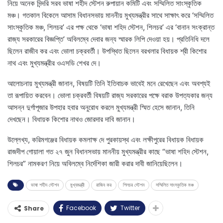
নিয়ে অনেক দিন্দরি সরব ভাষা শহীদ স্টেশন রুপায়ান কমিটি এবং সম্মিলিত সাংস্কৃতিক
মঞ্চ। গতকাল বিকেলে আসাম বিধানসভায় মাননীয় মুখ্যমন্ত্রীর সাথে সাক্ষাৎ করে ‘সম্মিলিত
সাংস্কৃতিক মঞ্চ, শিলচর’ এর পক্ষ থেকে ‘ভাষা শহিদ স্টেশন, শিলচর’ এর ‘বানান সংক্রান্ত
রাজ্য সরকারের বিজ্ঞপ্তি’ অবিলম্বে দেবার জন্য স্মারক লিপি দেওয়া হয়। প্রতিনিধি দলে
ছিলেন রাজীব কর এবং ভোলা চক্রবর্তী। উপস্থিত ছিলেন বরখলার বিধায়ক শ্রী কিশোর
নাথ এবং মুখ্যমন্ত্রীর ওএসডি শেখর দে।
আলোচনায় মুখ্যমন্ত্রী জানান, বিষয়টি তিনি ইতিবাচক ভাবেই মনে রেখেছেন এবং অবশ্যই
তা রূপায়িত করবেন। ভোলা চক্রবর্তী বিষয়টি রাজ্য সরকারের পক্ষে বরাক উপত্যকার জন্য
আসন্ন দুর্গাপূজার উপহার হবার অনুরোধ করলে মুখ্যমন্ত্রী স্মিত হেসে জানান, তিনি
দেখছেন। বিধায়ক কিশোর নাথও জোরদার দাবি জানান।
উল্লেখ্য, করিমগঞ্জের বিধায়ক কমলাক্ষ দে পুরকায়স্থ এবং লক্ষীপুরের বিধায়ক বিধায়ক
রাজদীপ গোয়ালা গত ২৭ জুন বিধানসভায় মাননীয় মুখ্যমন্ত্রীর কাছে “ভাষা শহিদ স্টেশন,
শিলচর” নামকরণ নিয়ে অবিলম্বে নির্দেশিকা জারী করার দাবী জানিয়েছিলেন।
ভাষা শহীদ স্টেশন
মুখ্যমন্ত্রী
রাজিব কর
শিলচর স্টেশন
সম্মিলিত সাংস্কৃতিক মঞ্চ
Facebook
Twitter
Share