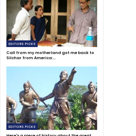
EDITORS PICKS
Call from my motherland got me back to
Silchar from America:…
EDITORS PICKS
Here's a piece of history about the great