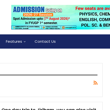
Features
Contact Us
One day trip to Jiribam, you can also visit.