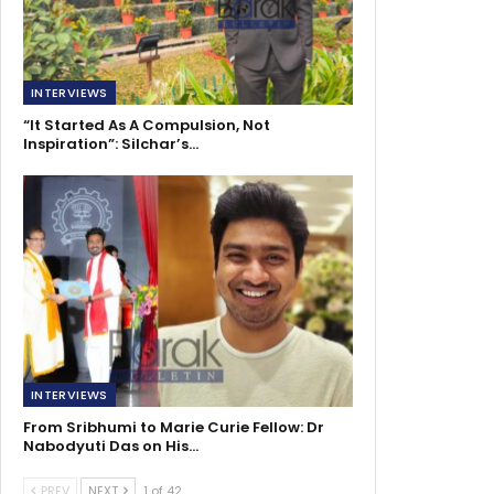
INTERVIEWS
“It Started As A Compulsion, Not
Inspiration”: Silchar’s…
INTERVIEWS
From Sribhumi to Marie Curie Fellow: Dr
Nabodyuti Das on His…
PREV
NEXT
1 of 42