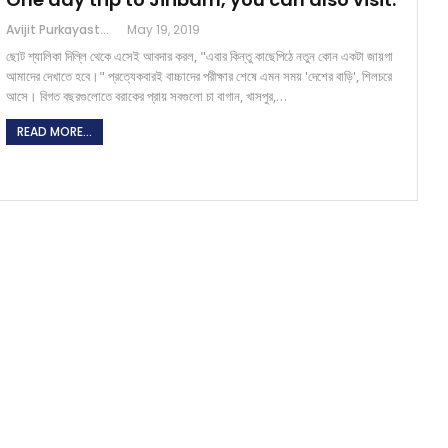
Avijit Purkayastha
May 19, 2019
ছোট শ্যালিকা দিল্লি থেকে এসেই আবদার করল, "এবার কিন্তু কাছেপিঠে নতুন কোন একটা জায়গা
আমাদের দেখাতে হবে।" প্রত্যেকবারই বাচ্চাদের পরীক্ষার শেষে এমন সময় 'দেশের বাড়ি', শিলচরে
আসে। বিগত বছরগুলোতে বরাকের প্রায় সবগুলো চা বাগান, খাসপুর,…
READ MORE...