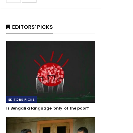
EDITORS' PICKS
EDITORS PICKS
Is Bengali a language 'only' of the poor?