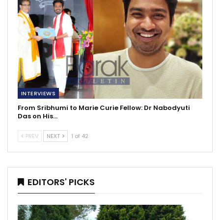
INTERVIEWS
From Sribhumi to Marie Curie Fellow: Dr Nabodyuti
Das on His…
PREV
NEXT
1 of 42
EDITORS' PICKS