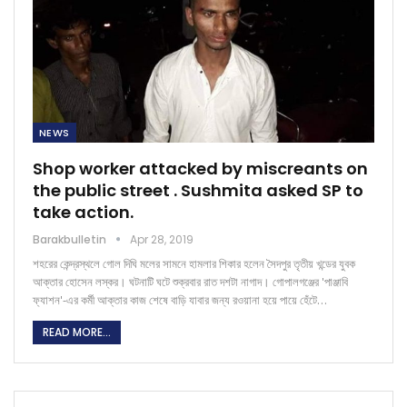
NEWS
Shop worker attacked by miscreants on
the public street . Sushmita asked SP to
take action.
Barakbulletin
Apr 28, 2019
শহরের কেন্দ্রস্থলে গোল দিঘি মলের সামনে হামলার শিকার হলেন সৈদপুর তৃতীয় খন্ডের যুবক
আক্তার হোসেন লস্কর। ঘটনাটি ঘটে শুক্রবার রাত দশটা নাগাদ। গোপালগঞ্জের 'পাঞ্জাবি
ফ্যাশন'-এর কর্মী আক্তার কাজ শেষে বাড়ি যাবার জন্য রওয়ানা হয়ে পায়ে হেঁটে…
READ MORE...