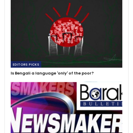
EDITORS PICKS
Is Bengali a language 'only' of the poor?