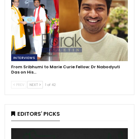
INTERVIEWS
From Sribhumi to Marie Curie Fellow: Dr Nabodyuti
Das on His…
PREV
NEXT
1 of 42
EDITORS' PICKS