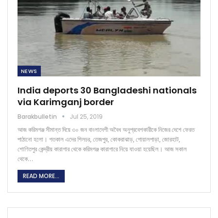
NEWS
India deports 30 Bangladeshi nationals
via Karimganj border
Barakbulletin
Jul 25, 2019
আজ করিমগঞ্জ সীমান্ত দিয়ে ৩০ জন বাংলাদেশী অবৈধ অনুপ্রবেশকারীকে নিজের দেশে ফেরত
পাঠানো হলো। গতকাল এদের শিলচর, তেজপুর, কোকরাঝাড়, গোয়ালপাড়া, জোরহাট,
শোণিতপুর কেন্দ্রীয় কারাগার থেকে করিমগঞ্জ কারাগারে নিয়ে যাওয়া হয়েছিল। আজ সকাল
থেকে…
READ MORE...