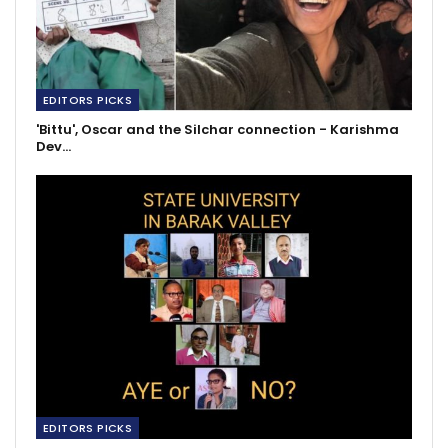
EDITORS PICKS
'Bittu', Oscar and the Silchar connection - Karishma
Dev…
EDITORS PICKS