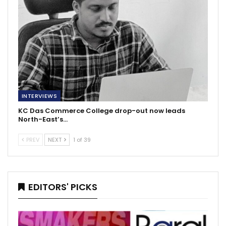
INTERVIEWS
KC Das Commerce College drop-out now leads
North-East’s…
PREV
NEXT
1 of 39
EDITORS' PICKS