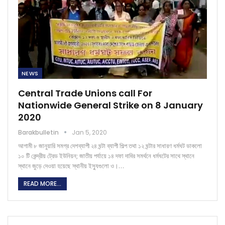
NEWS
Central Trade Unions call For
Nationwide General Strike on 8 January
2020
Barakbulletin
Jan 5, 2020
আগামী ৮ জানুয়ারি সমগ্র দেশব্যাপী ২৪ ঘন্টা ব্যাপী শিল্প তথা ১২ ঘন্টার সাধারণ ধর্মঘট ডাকলো
১০ টি কেন্দ্রীয় ট্রেড ইউনিয়ন; জাতীয় পর্যায়ে ১৪ দফা দাবির সমর্থনে ধর্মঘটের সাথে স্থানে
স্থানে জুড়ে দেওয়া হয়েছে স্থানীয় ইস্যুগুলো ও।…
READ MORE...