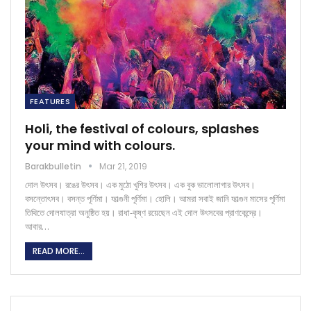
FEATURES
Holi, the festival of colours, splashes
your mind with colours.
Barakbulletin
Mar 21, 2019
দোল উৎসব। রঙের উৎসব। এক মুঠো খুশির উৎসব। এক বুক ভালোলাগার উৎসব।
বসন্তোৎসব। বসন্ত পূর্ণিমা। ফাল্গুনী পূর্ণিমা। হোলি। আমরা সবাই জানি ফাল্গুন মাসের পূর্ণিমা
তিথিতে দোলযাত্রা অনুষ্ঠিত হয়। রাধা-কৃষ্ণ রয়েছেন এই দোল উৎসবের প্রাণকেন্দ্রে।
আবার…
READ MORE...