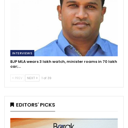
INTERVIEWS
BJP MLA wears 3 lakh watch, minister roams in 70 lakh
car;…
PREV
NEXT
1 of 39
EDITORS' PICKS