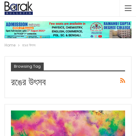
Home
রঙের উৎসব
Browsing Tag
রঙের উৎসব