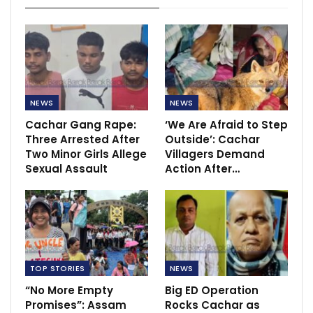
NEWS
NEWS
Cachar Gang Rape:
‘We Are Afraid to Step
Three Arrested After
Outside’: Cachar
Two Minor Girls Allege
Villagers Demand
Sexual Assault
Action After…
TOP STORIES
NEWS
“No More Empty
Big ED Operation
Promises”: Assam
Rocks Cachar as