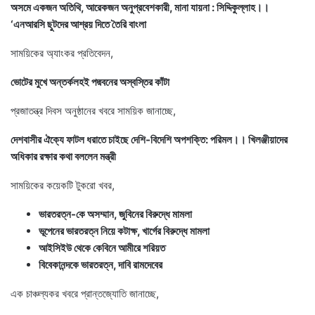
অসমে একজন অতিথি, আরেকজন অনুপ্রবেশকারী, মানা যায়না : সিদ্দিকুল্লাহ।।
‘এনআরসি ছুটদের আশ্রয় দিতে তৈরি বাংলা
সাময়িকের অ্যাংকর প্রতিবেদন,
ভোটের মুখে অন্তর্কলহই পদ্মবনের অস্বস্তির কাঁটা
প্রজাতন্ত্র দিবস অনুষ্ঠানের খবরে সাময়িক জানাচ্ছে,
দেশবাসীর ঐক্যে ফাটল ধরাতে চাইছে দেশি-বিদেশি অপশক্তি: পরিমল।। খিলঞ্জীয়াদের
অধিকার রক্ষার কথা বললেন মন্ত্রী
সাময়িকের কয়েকটি টুকরো খবর,
ভারতরত্ন-কে অসম্মান, জুবিনের বিরুদ্ধে মামলা
ভূপেনের ভারতরত্ন নিয়ে কটাক্ষ, খার্গের বিরুদ্ধে মামলা
আইসিইউ থেকে কেবিনে আমীরে শরিয়ত
বিবেকানন্দকে ভারতরত্ন, দাবি রামদেবের
এক চাঞ্চল্যকর খবরে প্রান্তজ্যোতি জানাচ্ছে,