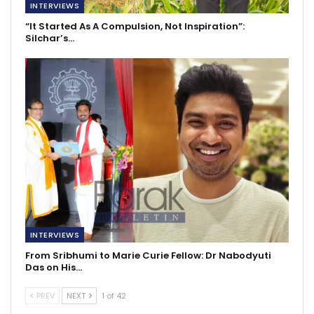
INTERVIEWS
“It Started As A Compulsion, Not Inspiration”:
Silchar’s…
INTERVIEWS
From Sribhumi to Marie Curie Fellow: Dr Nabodyuti
Das on His…
PREV
NEXT
1 of 42