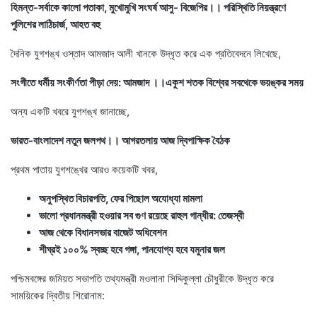
হিমন্ত-সর্বাকে কালো পতাকা, মুখোমুখি সংঘর্ষ আসু- বিজেপির।। পরিস্থিতি নিয়ন্ত্রণে
পুলিশের লাঠিচার্জ, আহত বহু
দৈনিক যুগশঙ্খ ওস্তাদ আমজাদ আলী খানকে উদ্ধৃত করে এক প্রতিবেদনে লিখেছে,
সংগীতে ধর্মীয় সংকীর্ণতা পীড়া দেয়: আমজাদ ।।একুশ শতক বিশ্বের সবথেকে ভয়ঙ্কর সময়
অন্য একটি খবরে যুগশঙ্খ জানাচ্ছে,
ভারত-বাংলাদেশ নতুন জলপথ।। আগরতলায় আজ দ্বিপাক্ষিক বৈঠক
প্রথম পাতায় যুগশঙ্খের আরও কয়েকটি খবর,
অনুপস্থিত বিচারপতি, ফের পিছোল অযোধ্যা মামলা
ভালো প্রধানমন্ত্রী হওয়ার সব গুণ রয়েছে রাহুল গান্ধীর: তেজস্বী
আজ থেকে বিধানসভার বাজেট অধিবেশন
শীঘ্রই ১০০% স্বচ্ছ হবে গঙ্গা, পানযোগ্য হবে যমুনার জল
পশ্চিমবঙ্গের জমিয়ত সভাপতি তথ্যমন্ত্রী মওলানা সিদ্দিকুল্লা চৌধুরীকে উদ্ধৃত করে
সাময়িকের দ্বিতীয় শিরোনাম: