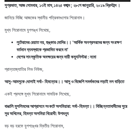
Player
সুপ্রভাত, আজ সোমবার, ১৩ই মাঘ,১৪২৫ বঙ্গাব্দ ; ২৮শে জানুয়ারি, ২০১৯ খ্রিস্টাব্দ ।
জানিয়ে দিচ্ছি আজকের স্থানীয় পত্রিকাগুলোর শিরোনাম‌।
মুখ্য শিরোনামে যুগশঙ্খ লিখেছে,
লুটেরাদের রেয়াত নয়, হুঙ্কার মোদির।। ‘আর্থিক অনগ্রসরদের জন্য সংরক্ষণ
বর্তমান ব্যবস্থাকে প্রভাবিত করবে না’
দেশের সাংস্কৃতিক অবক্ষয়ের জন্য দায়ী কম্যুনিস্টরা : নমো
প্রান্তজ্যোতির লিভ নিউজ,
আসু-আমসুকে ধোলাই সর্বা- হিমন্তের।। আসু ও বিজেপি সমর্থকদের লড়াই নল বাড়িতে
একই প্রসঙ্গে মুখ্য শিরোনামে সাময়িক লিখেছে,
বাঙালি মুসলিমদের আগ্রাসনে সংকটে অসমিয়ারা: সর্বা-হিমন্ত।। বিচ্ছিন্নতাবাদীদের সুরে
সুর অখিলের, হিমন্ত অসমিয়া বিরোধী: উপমন্যু
বড় বড় হরফে যুগশঙ্খের দ্বিতীয় শিরোনাম,