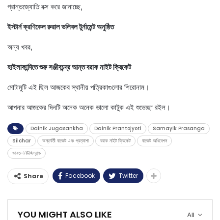
প্রান্তজ্যোতি বক্স করে জানাচ্ছে,
ইস্টার্ন ক্রণিকেল রুরাল ভলিবল টুর্নামেন্ট অনুষ্ঠিত
অন্য খবর,
হাইলাকান্দিতে শুরু সঞ্জীবচন্দ্র আন্ত বরাক নাইট ক্রিকেট
মোটামুটি এই ছিল আজকের স্থানীয় পত্রিকাগুলোর শিরোনাম।
আপনার আজকের দিনটি অনেক অনেক ভালো কাটুক এই শুভেচ্ছা রইল।
Dainik Jugasankha
Dainik Prantojyoti
Samayik Prasanga
Silchar
অন্তর্বর্তী বাজেট এবং প্রত্যাশা
বরাক নাইট ক্রিকেট
বাজেট অধিবেশন
ভারত-নিউজিল্যান্ড
Facebook
Twitter
Share
YOU MIGHT ALSO LIKE
All