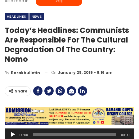
Also read in
বাংলা
HEADLINES
NEWS
Today’s Headlines: Communists
Are Responsible For The Cultural
Degradation Of The Country:
Nomo
On
January 28, 2019 - 9:16 am
By
Barakbulletin
Share
Audio
00:00
00:00