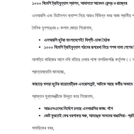
১০০০ বিদেশি ট্রাইবুন্যাল স্থাপন, আদালতে আবেদন কেন্দ্র ও রাজ্যের
এনআরসি এবং ডিটেনশন ক্যাম্প নিয়ে আরও বিভিন্ন খবর আজ স্থানীয় পত
দৈনিক যুগশঙ্খের ৮ কলাম জোড়া শিরোনাম,
এনআরসি ছুটরা বাংলাদেশেই! দিল্লী-ঢাকা বৈঠক
১০০০ বিদেশি ট্রাইবুন্যাল গঠনের রূপরেখা নিয়ে শপথ নামা পেশের ন
আপত্তি খারিজের আগে নথি খতিয়ে দেখার পক্ষে নাগরিকপঞ্জি কর্তৃপক্ষ।।
প্রান্তজ্যোতি জানাচ্ছে,
কাছাড়ে খসড়া ছুটের বায়োমেট্রিক এনরোলমেন্ট, আটকে আছে কর্মীর অভাবে
প্রাক্তন মুখ্যমন্ত্রীকে উদ্ধৃত করে শিরোনাম,
আরএসএসের নির্দেশে চলছে এনআরসির কাজ: গগৈ
ভোট ফুরতেই ফের ধরপাকড় শুরু, আতঙ্কে অসমের বাঙালিরা- প্রত
সাময়িকের খবর,