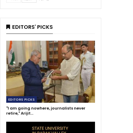
EDITORS' PICKS
EDITORS PICKS
"I am going nowhere, journalists never
retire," Arijit…