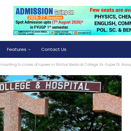
Features
Contact Us
ounting to crores of rupees in Silchar Medical College. Ex-Super Dr. Baisy