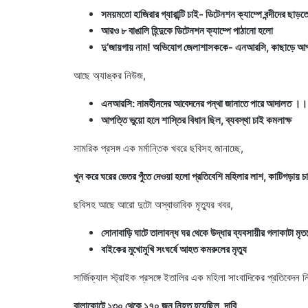
সময়মতো হাজিরার গ্যারান্টি চাই- ডিটেনশন ক্যাম্পে বন্দীদের ছাড়তে
আরও ৮ বাঙালি হিন্দুকে ডিটেনশন ক্যাম্পে পাঠানো হলো
দু’জায়গায় নাম! অভিযোগ জেলাশাসককে- এনআরসি, কাছাড়ে আপ
আছে অ্যাঙ্কর নিউজ,
এনআরসি: নামহীনদের আবেদনের পন্থা জানাতে পারে আদালত ।। ট্রাই
আপত্তি ভুয়ো হলে শাস্তির বিধান ছিল, ব্যবস্থা চাই কমলাক্ষ
সামরিক প্রসঙ্গ এক মর্মান্তিক খবরে ছবিসহ জানাচ্ছে,
খুন করে ঘরের ভেতর পুঁতে দেওয়া হলো প্রতিবেশি মহিলার লাশ, কাটিগড়ায় চাঞ
ছবিসহ আছে আরো দুটো অস্বাভাবিক মৃত্যুর খবর,
সোনাবাড়ি ঘাটে তালাবন্ধ ঘর থেকে উদ্ধার ব্যবসায়ীর গলাকাটা মৃত
বাইকের মুখোমুখি সংঘর্ষে আহত কমরুলের মৃত্যু
সার্জিক্যাল স্ট্রাইক প্রসঙ্গে ইতালির এক মহিলা সাংবাদিকের প্রতিবেদন ন
বালাকোটে ১৩০ থেকে ১৭০ জন নিহত হয়েছিল, দাবি