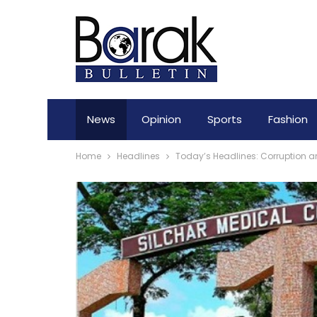
News
Opinion
Sports
Fashion
Home
Headlines
Today’s Headlines: Corruption am