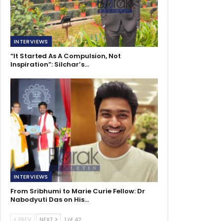
INTERVIEWS
“It Started As A Compulsion, Not
Inspiration”: Silchar’s…
INTERVIEWS
From Sribhumi to Marie Curie Fellow: Dr
Nabodyuti Das on His…
PREV
NEXT
1 of 42