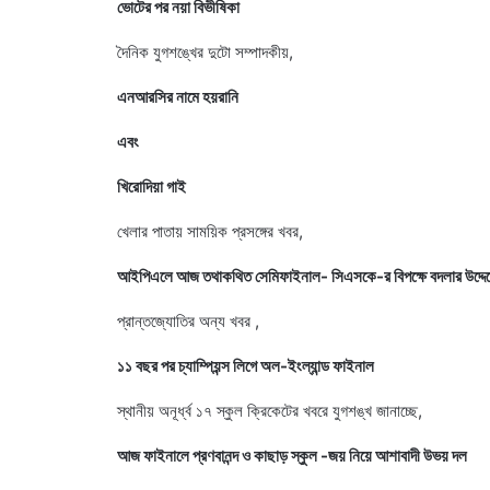
ভোটের পর নয়া বিভীষিকা
দৈনিক যুগশঙ্খের দুটো সম্পাদকীয়,
এনআরসির নামে হয়রানি
এবং
খিরোদিয়া গাই
খেলার পাতায় সাময়িক প্রসঙ্গের খবর,
আইপিএলে আজ তথাকথিত সেমিফাইনাল- সিএসকে-র বিপক্ষে বদলার উদ্দেশ্য
প্রান্তজ্যোতির অন্য খবর ,
১১ বছর পর চ্যাম্পিয়ন্স লিগে অল-ইংল্যান্ড ফাইনাল
স্থানীয় অনূর্ধ্ব ১৭ স্কুল ক্রিকেটের খবরে যুগশঙ্খ জানাচ্ছে,
আজ ফাইনালে প্রণবানন্দ ও কাছাড় স্কুল -জয় নিয়ে আশাবাদী উভয় দল