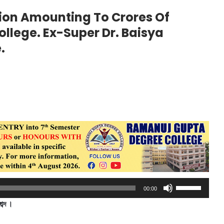
ion Amounting To Crores Of
ollege. Ex-Super Dr. Baisya
.
Use
00:00
Up/Down
াব্দ ।
Arrow
keys