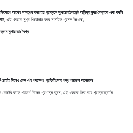
to
increase
যোগে আগেই সাসপেন্ড করা হয় প্রাক্তন সুপারেনটেনডেন্ট অনিন্দ্য সুন্দর বৈশ্যকে এবং বদলি
or
কাল
, এই খবরকে মুখ্য শিরোনাম করে সাময়িক প্রসঙ্গ লিখেছে,
decrease
াক্তন সুপার ডাঃ বৈশ্য
volume.
র্ট রেহাই দিলেও কেন এই পদক্ষেপ! প্রতিহিংসার গন্ধ পাচ্ছেন অনেকেই
রিম কোর্টের কাছে পরামর্শ দিলেন প্রশান্ত ভূষন, এই খবরকে লিড করে প্রান্তজ্যোতি