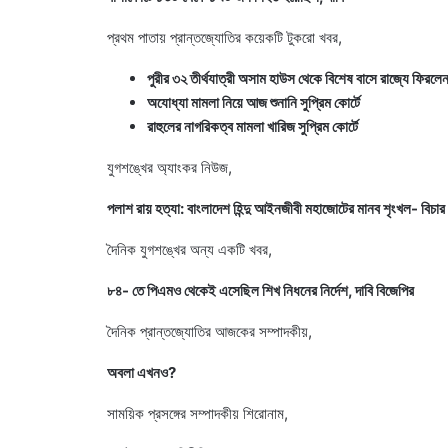
প্রথম পাতায় প্রান্তজ্যোতির কয়েকটি টুকরো খবর,
পুরীর ৩২ তীর্থযাত্রী অসাম হাউস থেকে বিশেষ বাসে রাজ্যে ফিরলে
অযোধ্যা মামলা নিয়ে আজ শুনানি সুপ্রিম কোর্টে
রাহুলের নাগরিকত্ব মামলা খারিজ সুপ্রিম কোর্টে
যুগশঙ্খের অ্যাংকর নিউজ,
পলাশ রায় হত্যা: বাংলাদেশ হিন্দু আইনজীবী মহাজোটের মানব শৃংখল- বিচার 
দৈনিক যুগশঙ্খের অন্য একটি খবর,
৮৪- তে পিএমও থেকেই এসেছিল শিখ নিধনের নির্দেশ, দাবি বিজেপির
দৈনিক প্রান্তজ্যোতির আজকের সম্পাদকীয়,
অবলা এখনও?
সাময়িক প্রসঙ্গের সম্পাদকীয় শিরোনাম,