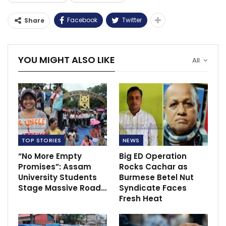
Facebook
Twitter
Share
YOU MIGHT ALSO LIKE
All
TOP STORIES
NEWS
“No More Empty
Big ED Operation
Promises”: Assam
Rocks Cachar as
University Students
Burmese Betel Nut
Stage Massive Road…
Syndicate Faces
Fresh Heat