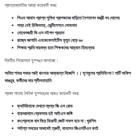
প্রান্তজ্যোতির আরো কয়েকটি খবর:
পিএম আবাস প্রাপ্ত সুবিধা প্রাপকদের বাড়িতে নৈশযাপন মন্ত্রী নব দোলের
সাড়া নেই চিকিৎসায়, ভেন্টিলেশনে সোমনাথ
নোবেলজয়ী ভি এস নইপল প্রয়াত
রাজ্যে জাপানি এনকেফেলাইটিস মৃত্যু বেড়ে ৬৮
শিক্ষার প্রতি দায়বদ্ধ হতে শিক্ষকদের আহ্বান হিমন্তের
দ্বিতীয় শিরোনামে যুগশঙ্খ জানাচ্ছে :
অমিত শাহর সভার পরই বাংলায় আক্রান্ত বিজেপি ।। তৃণমূলের প্রতিহিংসা ! পার্টি অফিস
ভাঙচুর, কর্মীদের মার শ্লীলতাহানি
প্রথম পাতায় দৈনিক যুগশঙ্খের আরও কয়েকটি খবর:
ক্যাটরিনাকে দেখতে স্তব্ধ জি এস রোড
হায়দরাবাদে গ্রেফতার দুই আইএস জঙ্গি
কংগ্রেসকে বাদ দিয়ে বিরোধী জোট সফল হবে না : খুরশিদ
পর্যাপ্ত সময়ের অভাবেই ত্রুটি, মানলেন জিএসটিএন কর্তা