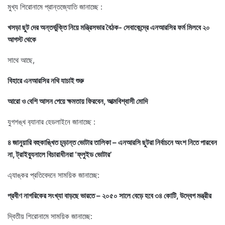
মুখ্য শিরোনামে প্রান্তজ্যোতি জানাচ্ছে :
খসড়া ছুট দের অন্তর্ভুক্তি নিয়ে মন্ত্রিসভার বৈঠক- সেবাকেন্দ্রে এনআরসির ফর্ম মিলবে ২০
আগস্ট থেকে
সাথে আছে,
বিহারে এনআরসির নথি যাচাই শুরু
আরো ও বেশি আসন পেয়ে ক্ষমতায় ফিরবেন, আত্মবিশ্বাসী মোদি
যুগশঙ্খ ব‍্যানার হেডলাইনে জানাচ্ছে :
৪ জানুয়ারি বহুকাঙ্খিত চূড়ান্ত ভোটার তালিকা – এনআরসি ছুটরা নির্বাচনে অংশ নিতে পারবেন
না, ট্রাইব্যুনালে বিচারাধীনরা ‘ফ্লুইড ভোটার’
এ‍্যাঙ্কর প্রতিবেদনে সাময়িক জানাচ্ছে:
প্রবীণ নাগরিকের সংখ্যা বাড়ছে ভারতে – ২০৫০ সালে বেড়ে হবে ৩৪ কোটি, উদ্বেগ মন্ত্রীর
দ্বিতীয় শিরোনামে সাময়িক জানাচ্ছে: