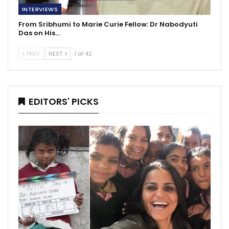
INTERVIEWS
From Sribhumi to Marie Curie Fellow: Dr Nabodyuti
Das on His…
PREV
NEXT
1 of 42
EDITORS' PICKS