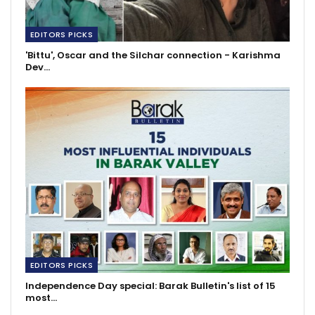
EDITORS PICKS
'Bittu', Oscar and the Silchar connection - Karishma
Dev…
EDITORS PICKS
Independence Day special: Barak Bulletin's list of 15
most…