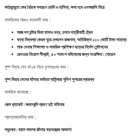
কাঠমান্ডুতে ফের বৈঠকে বসছেন মোদি ও হাসিনা, কথা হবে এনআরসি নিয়ে
সাময়িকের আরও কয়েকটি খবর :
আজ দশ ঘন্টার ডিমা হাসাও বন্ধ, চলবে যাত্রীবাহী ট্রেন
বন্যা বিধ্বস্ত কেরল ঘুরে দেখলেন রাজনাথ, অতিরিক্ত ১০০ কোটি টাকা সাহায্য
পাক সেনার শিক্ষাগত ও সামরিক প্রশিক্ষণ বন্ধের নির্দেশ পেন্টাগনের
রেলওয়ে নিয়োগ শীঘ্রই, ৫০ শতাংশ মহিলাদের জন্য সংরক্ষিত : গোয়েল
পুষ্প বিহার লেন কাণ্ড নিয়ে যুগশঙ্খের খবর :
পুষ্প বিহার লেনের ঘটনায় মর্মাহত বাসিন্দারা পুলিশ সুপারের দ্বারস্থ
সাময়িক জানাচ্ছে :
সেক্স র‍্যাকেট : জবানবন্দি গ্রহণ দুই মহিলার
প্রান্তজ্যোতির খবর :
মধুচক্র : বয়ান বদলের রটনায় ষড়যন্ত্রের আভাস!