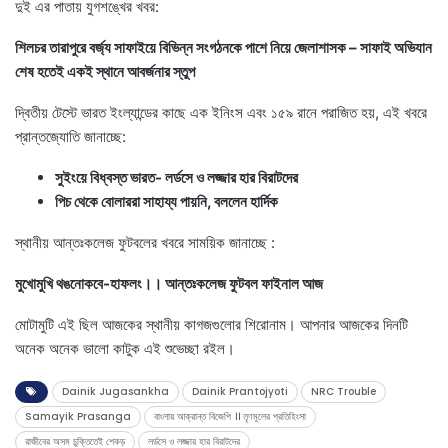
দুই এর পাতায় যুগশঙ্খের খবর:
শিলচর তারাপুরে বর্জ্য সাফাইয়ে বিভিন্ন সংগঠনকে পাশে নিয়ে জেলাশাসক – সাফাই অভিযান
শেষ হতেই একই স্থানে আবর্জনার স্তুপ
দ্বিতীয় টেস্টে ভারত ইংল্যান্ডের কাছে এক ইনিংস এবং ১৫৯ রানে পরাজিত হয়, এই খবরে
প্রান্তজ্যোতি জানাচ্ছে:
সুইংয়ে বিধ্বস্ত ভারত- লর্ডসে ও লজ্জার হার বিরাটদের
পিচ থেকে বোলাররা সাহায্য পায়নি, বললেন হার্দিক
স্থানীয় আন্তঃকলেজ ফুটবলের খবরে সাময়িক জানাচ্ছে :
মুখোমুখি থঙনোকবে-হাফলং।। আন্তঃকলেজ ফুটবল ফাইনাল আজ
মোটামুটি এই ছিল আজকের স্থানীয় কাগজগুলোর শিরোনাম। আপনার আজকের দিনটি
অনেক অনেক ভালো কাটুক এই শুভেচ্ছা রইল।
Dainik Jugasankha
Dainik Prantojyoti
NRC Trouble
Samayik Prasanga
বাংলায় আক্রান্ত বিজেপি ।। তৃণমূলের প্রতিহিংসা
রাজীবের অসম চুক্তিতেই শেকড়
লর্ডসে ও লজ্জার হার বিরাটদের