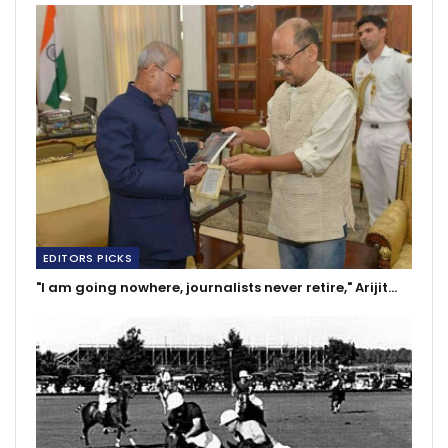
EDITORS PICKS
"I am going nowhere, journalists never retire," Arijit…