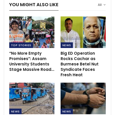
YOU MIGHT ALSO LIKE
All
TOP STORIES
NEWS
“No More Empty
Big ED Operation
Promises”: Assam
Rocks Cachar as
University Students
Burmese Betel Nut
Stage Massive Road…
Syndicate Faces
Fresh Heat
NEWS
NEWS