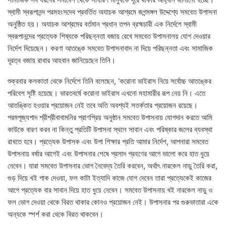
স্বামী স্বরূপানন্দ পরমহংসদেব প্রবর্তিত অযাচক আশ্রমে জগন্মঙ্গল উদ্দেশ্যে সমবেত উপাসনা
অনুষ্ঠিত হয়। অযাচক আশ্রমের বর্তমান প্রধান তপন ব্রহ্মচারী এক নির্দেশে স্বামী
স্বরূপানন্দের প্রত্যেক শিষ্যকে পরিছন্নতা বজায় রেখে সমবেত উপাসনালয় যোগ দেওয়ার
নির্দেশ দিয়েছেন। করণা আতঙ্কে সমবেত উপাসনাবাদ না দিয়ে পরিছন্নতা এবং সামাজিক
দূরত্ব বজায় রাখার আহবান জানিয়েছেন তিনি।
শুক্রবার কলকাতা থেকে নির্দেশে তিনি বলেছেন, ‘করোনা ভাইরাস নিয়ে সর্বোচ্চ আতঙ্কের
পরিবেশ সৃষ্টি হয়েছে। ভারতবর্ষে করোনা ভাইরাস এখনো মহামারীর রূপ নেয় নি। এতে
আতঙ্কিত হওয়ার প্রয়োজন নেই তবে অতি অবশ্যই সতর্কতার প্রয়োজন রয়েছে।
পরমপূজ্যপাদ শ্রীশ্রীবাবামনির প্রাণপ্রিয় অনুষ্ঠান সমবেত উপাসনায় যোগদান করতে আমি
কাউকে বারণ করব না কিন্তু প্রতিটি উপাসনা স্থলে সাবান এবং পরিষ্কার জলের ব্যবস্থা
রাখতে হবে। প্রত্যেক উপাসক এবং উপা শিক্ষার প্রতি আমার নির্দেশ, আপনারা সমবেত
উপাসনায় বর্ষার আগেই এবং উপাসনার শেষে প্রসাদ গ্রহণের আগে ভালো করে হাত ধুয়ে
নেবেন। যারা সমবেত উপাসনার ভোগ নৈবেদ্য তৈরি করবেন, অর্থাৎ নারকেল নাড়ু তৈরি করা,
গুড় দিয়ে খই পাক দেওয়া, ফল কাটা ইত্যাদি কাজে যোগ দেবেন তারা প্রত্যেকেই কাজের
আগে প্রত্যেক বার সাবান দিয়ে হাত ধুয়ে নেবেন। সমবেত উপাসনায় খই নারকেল নাড়ু ও
ফল ভোগ দেওয়া থেকে বিরত থাকার কোনও প্রয়োজন নেই। উপাসনার পর গুরুভাতারা একে
অন্যকে স্পর্শ করা থেকে বিরত থাকবেন।