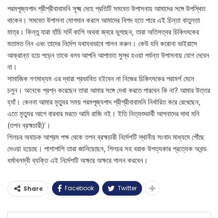
পরমপূজ্যপাদ শ্রীশ্রীবাবামনি সূক্ষ্ম দেহে প্রতিটি সমবেত উপাসনায় আমাদের সঙ্গে উপস্থিত
থাকেন। সমবেত উপাসনা যোগদান করলে আমাদের বিপদ হতে পারে এই চিন্তা বাতুলতা
মাত্র। কিন্তু যারা হাঁচি সর্দি কাশি অথবা জ্বরে ভুগছেন, তারা অতিসত্বর চিকিৎসকের
মতামত নিন এবং তাদের নির্দেশ যথাযথভাবে পালন করুন। কেউ যদি করোনা ভাইরাসে
আক্রান্ত হয়ে পড়েন তাকে বলব আপনি আপাতত সুস্থ হওয়া পর্যন্ত উপাসনায় যোগ দেবেন
না।
সামাজিক গণমাধ্যম এর দ্বারা প্রভাবিত হইবেন না নিজের চিকিৎসকের পরামর্শ মেনে
চলুন। অনেকে প্রশ্ন করেছেন তারা আমার সঙ্গে দেখা করতে পারবেন কি না? আমার উত্তর
হ্যাঁ। কেননা আমার মৃত্যুর সময় পরমপূজ্যপাদ শ্রীশ্রীবাবামনি নির্ধারিত করে রেখেছেন,
এতে মৃত্যুর আগে বারবার মরতে আমি রাজি নই। ইতি নিত্যশুভার্থী আপনাদের দাদা মনি
(তপন ব্রহ্মচারী)’।
শিলচর অযাচক আশ্রম পক্ষ থেকে তপন ব্রহ্মচারী নির্দেশটি স্থানীয় সংবাদ মাধ্যমে পৌঁছে
দেওয়া হয়েছে। পাশাপাশি তারা জানিয়েছেন, শিলচর সহ বরাক উপত্যকার প্রত্যেক অখন্ড
ধর্মাবলম্বী ব্যক্তি এই নির্দেশটি অক্ষরে অক্ষরে পালন করবেন।
Facebook
Twitter
Share