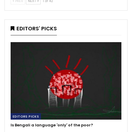
PREV
NEXT
1 of 42
EDITORS' PICKS
EDITORS PICKS
Is Bengali a language 'only' of the poor?