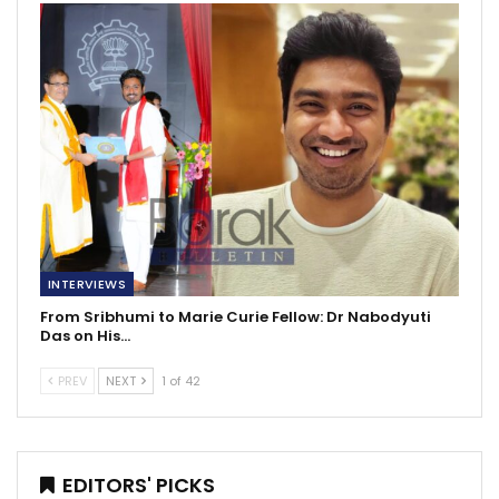
INTERVIEWS
From Sribhumi to Marie Curie Fellow: Dr Nabodyuti
Das on His…
PREV
NEXT
1 of 42
EDITORS' PICKS