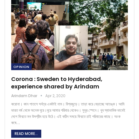
OPINION
Corona : Sweden to Hyderabad,
experience shared by Arindam
Arindam Dhar
Apr 2, 2020
করোনা। কান পাতলে সর্বত্র একটাই নাম। বিশ্বজুড়ে। তাড়া করে বেড়াচ্ছে আতঙ্ক। আমি
ভারত বর্ষ থেকে অনেক দূরে।দূরে আমার পরিবার থেকেও। সুদূর স্পেনে। খুব স্বাভাবিক ভাবেই
দেশে ফিরতে মন উদগ্রীব হয়ে উঠে। এই কঠিন সময়ে ফিরতে চাই পরিবারের কাছে। অংক
কষে…
READ MORE...