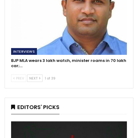
INTERVIEWS
BJP MLA wears 3 lakh watch, minister roams in 70 lakh
car;…
PREV
NEXT
1 of 39
EDITORS' PICKS