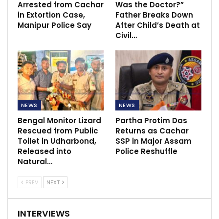
Arrested from Cachar
Was the Doctor?”
in Extortion Case,
Father Breaks Down
Manipur Police Say
After Child’s Death at
Civil…
NEWS
NEWS
Bengal Monitor Lizard
Partha Protim Das
Rescued from Public
Returns as Cachar
Toilet in Udharbond,
SSP in Major Assam
Released into
Police Reshuffle
Natural…
PREV
NEXT
INTERVIEWS