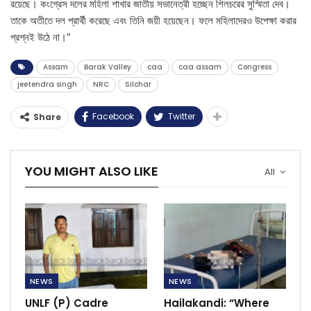
রয়েছে। কংগ্রেস দলের মহিলা শাখার জাতীয় সভানেত্রী হচ্ছেন শিলচরের সুস্মিতা দেব।
তাকে অতীতে দল প্রার্থী করেছে এবং তিনি জয়ী হয়েছেন। ফলে মহিলাদেরও উপেক্ষা করার
প্রশ্নই উঠে না।”
Assam
Barak Valley
caa
caa assam
Congress
jeetendra singh
NRC
Silchar
Facebook
Twitter
Share
YOU MIGHT ALSO LIKE
All
NEWS
NEWS
UNLF (P) Cadre
Hailakandi: “Where