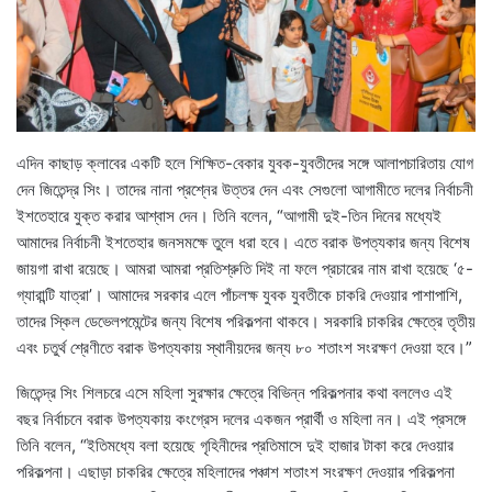
এদিন কাছাড় ক্লাবের একটি হলে শিক্ষিত-বেকার যুবক-যুবতীদের সঙ্গে আলাপচারিতায় যোগ
দেন জিতেন্দ্র সিং। তাদের নানা প্রশ্নের উত্তর দেন এবং সেগুলো আগামীতে দলের নির্বাচনী
ইশতেহারে যুক্ত করার আশ্বাস দেন। তিনি বলেন, “আগামী দুই-তিন দিনের মধ্যেই
আমাদের নির্বাচনী ইশতেহার জনসমক্ষে তুলে ধরা হবে। এতে বরাক উপত্যকার জন্য বিশেষ
জায়গা রাখা রয়েছে। আমরা আমরা প্রতিশ্রুতি দিই না ফলে প্রচারের নাম রাখা হয়েছে ‘৫-
গ্যারান্টি যাত্রা’। আমাদের সরকার এলে পাঁচলক্ষ যুবক যুবতীকে চাকরি দেওয়ার পাশাপাশি,
তাদের স্কিল ডেভেলপমেন্টের জন্য বিশেষ পরিকল্পনা থাকবে। সরকারি চাকরির ক্ষেত্রে তৃতীয়
এবং চতুর্থ শ্রেণীতে বরাক উপত্যকায় স্থানীয়দের জন্য ৮০ শতাংশ সংরক্ষণ দেওয়া হবে।”
জিতেন্দ্র সিং শিলচরে এসে মহিলা সুরক্ষার ক্ষেত্রে বিভিন্ন পরিকল্পনার কথা বললেও এই
বছর নির্বাচনে বরাক উপত্যকায় কংগ্রেস দলের একজন প্রার্থী ও মহিলা নন। এই প্রসঙ্গে
তিনি বলেন, “ইতিমধ্যে বলা হয়েছে গৃহিনীদের প্রতিমাসে দুই হাজার টাকা করে দেওয়ার
পরিকল্পনা। এছাড়া চাকরির ক্ষেত্রে মহিলাদের পঞ্চাশ শতাংশ সংরক্ষণ দেওয়ার পরিকল্পনা