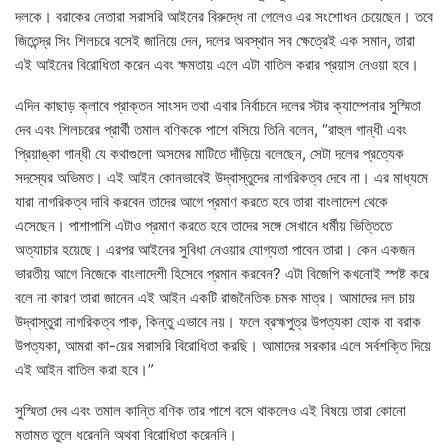
দলকে। বরাকের নেতারা সরাসরি আইনের বিরুদ্ধে না গেলেও এর সংশোধন চেয়েছেন। তবে
জিতেন্দ্র সিং শিলচরে বসেই জানিয়ে দেন, দলের অবস্থান সব ক্ষেত্রেই এক সমান, তারা
এই আইনের বিরোধিতা করেন এবং ক্ষমতায় এলে এটা বাতিল করার প্রয়াস নেওয়া হবে।
এদিন কাছাড় ক্লাবে প্রাক্তন সাংসদ তথা এবার নির্বাচনে দলের স্টার ক্যাম্পেনার সুস্মিতা
দেব এবং শিলচরের প্রার্থী তমাল বণিককে পাশে বসিয়ে তিনি বলেন, “রাহুল গান্ধী এবং
প্রিয়াঙ্কা গান্ধী যে কথাগুলো অসমের মাটিতে দাঁড়িয়ে বলেছেন, সেটা দলের প্রত্যেক
সদস্যের অভিমত। এই আইন কোনভাবেই উদ্বাস্তুদের নাগরিকত্ব দেবে না। এর মাধ্যমে
যারা নাগরিকত্ব দাবি করবেন তাদের আগে প্রমাণ করতে হবে তারা বাংলাদেশ থেকে
এসেছেন। পাশাপাশি এটাও প্রমাণ করতে হবে তাদের সঙ্গে সেখানে ধর্মীয় ভিত্তিতে
অত্যাচার হয়েছে। এরপর আইনের সুবিধা নেওয়ার যোগ্যতা পাবেন তারা। কেন একজন
ভারতীয় আগে নিজেকে বাংলাদেশী হিসেবে প্রমান করবেন? এটা বিজেপি কখনোই স্পষ্ট করে
বলে না কারণ তারা জানেন এই আইন একটি রাজনৈতিক চমক মাত্র। আমাদের দল চায়
উদ্বাস্তুরা নাগরিকত্ব পাক, কিন্তু এভাবে নয়। ফলে ব্রহ্মপুত্র উপত্যকা হোক বা বরাক
উপত্যকা, আমরা কা-য়ের সরাসরি বিরোধিতা করছি। আমাদের সরকার এলে সর্বশক্তি দিয়ে
এই আইন বাতিল করা হবে।”
সুস্মিতা দেব এবং তমাল কান্তি বণিক তার পাশে বসে থাকলেও এই বিষয়ে তারা কোনো
মতামত তুলে ধরেননি অথবা বিরোধিতা করেননি।