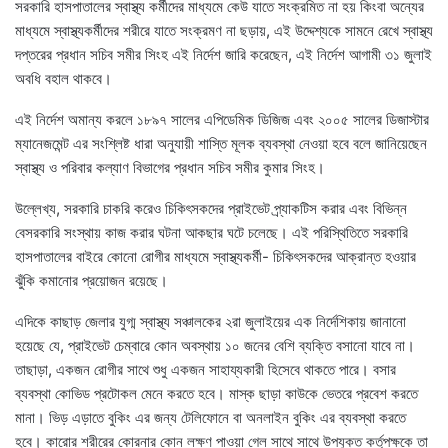
সরকারি হাসপাতালের স্বাস্থ্য কর্মীদের মাধ্যমে কেউ যাতে সংক্রমিত না হয় কিংবা অন্যের
মাধ্যমে স্বাস্থ্যকর্মীদের শরীরে যাতে সংক্রমণ না ছড়ায়, এই উদ্দেশ্যকে সামনে রেখে স্বাস্থ্য
দপ্তরের প্রধান সচিব সমীর সিংহ এই নির্দেশ জারি করেছেন, এই নির্দেশ আগামী ৩১ জুলাই
অবধি বহাল থাকবে।
এই নির্দেশ অমান্য করলে ১৮৯৭ সালের এপিডেমিক ডিজিজ এবং ২০০৫ সালের ডিজাস্টার
ম্যানেজমেন্ট এর সংশ্লিষ্ট ধারা অনুযায়ী শাস্তি মূলক ব্যবস্থা নেওয়া হবে বলে জানিয়েছেন
স্বাস্থ্য ও পরিবার কল্যাণ বিভাগের প্রধান সচিব সমীর কুমার সিংহ।
উল্লেখ্য, সরকারি চাকরি করেও চিকিৎসকদের প্রাইভেট প্র্যাকটিস করার এবং বিভিন্ন
বেসরকারি সংস্থায় কাজ করার ঘটনা আকছার ঘটে চলেছে। এই পরিস্থিতিতে সরকারি
হাসপাতালের বাইরে কোনো রোগীর মাধ্যমে স্বাস্থ্যকর্মী- চিকিৎসকদের আক্রান্ত হওয়ার
ঝুঁকি কমানোর প্রয়োজন রয়েছে।
এদিকে কাছাড় জেলার যুগ্ম স্বাস্থ্য সঞ্চালকের ২রা জুলাইয়ের এক নির্দেশিকায় জানানো
হয়েছে যে, প্রাইভেট চেম্বারে কোন অবস্থায় ১০ জনের বেশি ব্যক্তি বসানো যাবে না।
তাছাড়া, একজন রোগীর সাথে শুধু একজন সাহায্যকারী হিসেবে থাকতে পারে। বসার
ব্যবস্থা কোভিড প্রটোকল মেনে করতে হবে। মাস্ক ছাড়া কাউকে ভেতরে প্রবেশ করতে
মানা। ভিড় এড়াতে বুকিং এর জন্য টেলিফোনে বা অনলাইন বুকিং এর ব্যবস্থা করতে
হবে। কারোর শরীরের কোরনার কোন লক্ষণ পাওয়া গেল সাথে সাথে উপযুক্ত কর্তৃপক্ষকে তা