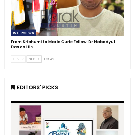
INTERVIEWS
From Sribhumi to Marie Curie Fellow: Dr Nabodyuti
Das on His…
PREV
NEXT
1 of 42
EDITORS' PICKS