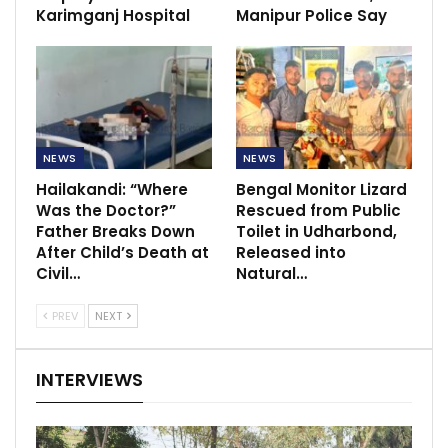
Karimganj Hospital
Manipur Police Say
NEWS
NEWS
Hailakandi: “Where
Bengal Monitor Lizard
Was the Doctor?”
Rescued from Public
Father Breaks Down
Toilet in Udharbond,
After Child’s Death at
Released into
Civil…
Natural…
PREV
NEXT
INTERVIEWS