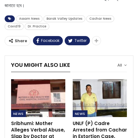
জানাতে হবে।
Assam News
Barak Valley Updates
Cachar News
Covid19
Dr. Practice
Facebook
Twitter
Share
YOU MIGHT ALSO LIKE
All
NEWS
NEWS
Sribhumi: Mother
UNLF (P) Cadre
Alleges Verbal Abuse,
Arrested from Cachar
Slap by Doctor at
in Extortion Case,