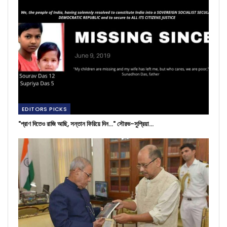
EDITORS PICKS
"প্রাণ দিতেও রাজি আছি, সন্তান ফিরিয়ে দিন..." সৌরভ-সুপ্রিয়া…