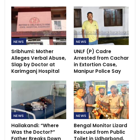
NEWS
NEWS
Sribhumi: Mother
UNLF (P) Cadre
Alleges Verbal Abuse,
Arrested from Cachar
Slap by Doctor at
in Extortion Case,
Karimganj Hospital
Manipur Police Say
NEWS
NEWS
Hailakandi: “Where
Bengal Monitor Lizard
Was the Doctor?”
Rescued from Public
Father Breaks Down
Toilet in Udharbond,