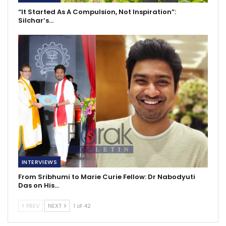
“It Started As A Compulsion, Not Inspiration”:
Silchar’s…
INTERVIEWS
From Sribhumi to Marie Curie Fellow: Dr Nabodyuti
Das on His…
PREV
NEXT
1 of 42