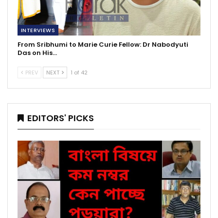
INTERVIEWS
From Sribhumi to Marie Curie Fellow: Dr Nabodyuti
Das on His…
PREV
NEXT
1 of 42
EDITORS' PICKS