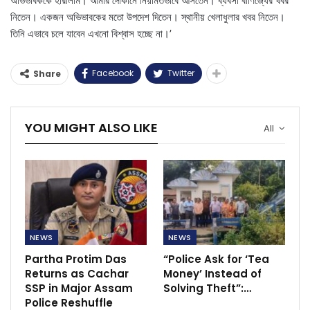
অভিভাবককে হারালাম। আমার দোকানে নিয়মিতভাবে আসতেন। ব্যবসা বাণিজ্যের খবর
নিতেন। একজন অভিভাবকের মতো উপদেশ দিতেন। স্থানীয় খেলাধুলার খবর নিতেন।
তিনি এভাবে চলে যাবেন এখনো বিশ্বাস হচ্ছে না।’
Facebook
Twitter
Share
YOU MIGHT ALSO LIKE
All
NEWS
NEWS
Partha Protim Das
“Police Ask for ‘Tea
Returns as Cachar
Money’ Instead of
SSP in Major Assam
Solving Theft”:…
Police Reshuffle