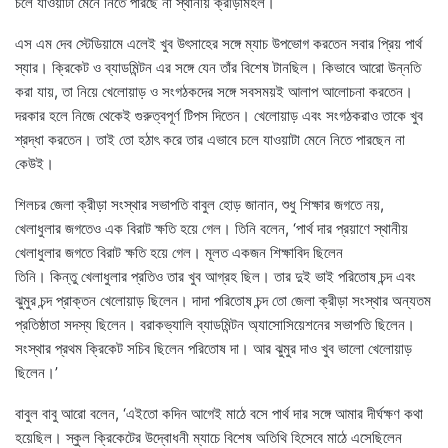
চলে যাওয়াটা মেনে নিতে পারছে না স্থানীয় ক্রীড়ামহল।
এস এম দেব স্টেডিয়ামে এলেই খুব উৎসাহের সঙ্গে ম্যাচ উপভোগ করতেন সবার প্রিয় পার্থ
স্যার। ক্রিকেট ও ব্যাডমিন্টন এর সঙ্গে যেন তাঁর বিশেষ টানছিল। কিভাবে আরো উন্নতি
করা যায়, তা নিয়ে খেলোয়াড় ও সংগঠকদের সঙ্গে সবসময়ই আলাপ আলোচনা করতেন।
দরকার হলে নিজে থেকেই গুরুত্বপূর্ণ টিপস দিতেন। খেলোয়াড় এবং সংগঠকরাও তাকে খুব
শ্রদ্ধা করতেন। তাই তো হঠাৎ করে তার এভাবে চলে যাওয়াটা মেনে নিতে পারছেন না
কেউই।
শিলচর জেলা ক্রীড়া সংস্থার সভাপতি বাবুল হোড় জানান, শুধু শিক্ষার জগতে নয়,
খেলাধুলার জগতেও এক বিরাট ক্ষতি হয়ে গেল। তিনি বলেন, ‘পার্থ দার প্রয়াণে স্থানীয়
খেলাধুলার জগতে বিরাট ক্ষতি হয়ে গেল। মূলত একজন শিক্ষাবিদ ছিলেন
তিনি। কিন্তু খেলাধুলার প্রতিও তার খুব আগ্রহ ছিল। তার দুই ভাই পরিতোষ চন্দ এবং
ঝুমুর চন্দ প্রাক্তন খেলোয়াড় ছিলেন। দাদা পরিতোষ চন্দ তো জেলা ক্রীড়া সংস্থার অন্যতম
প্রতিষ্ঠাতা সদস্য ছিলেন। বরাকভ্যালি ব্যাডমিন্টন অ্যাসোসিয়েশনের সভাপতি ছিলেন।
সংস্থার প্রথম ক্রিকেট সচিব ছিলেন পরিতোষ দা। আর ঝুমুর দাও খুব ভালো খেলোয়াড়
ছিলেন।’
বাবুল বাবু আরো বলেন, ‘এইতো কদিন আগেই মাঠে বসে পার্থ দার সঙ্গে আমার দীর্ঘক্ষণ কথা
হয়েছিল। স্কুল ক্রিকেটের উদ্বোধনী ম্যাচে বিশেষ অতিথি হিসেবে মাঠে এসেছিলেন