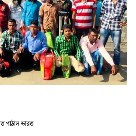
েরত পাঠাল ভারত