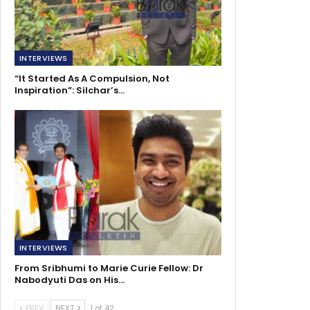
INTERVIEWS
“It Started As A Compulsion, Not
Inspiration”: Silchar’s…
INTERVIEWS
From Sribhumi to Marie Curie Fellow: Dr
Nabodyuti Das on His…
PREV
NEXT
1 of 42