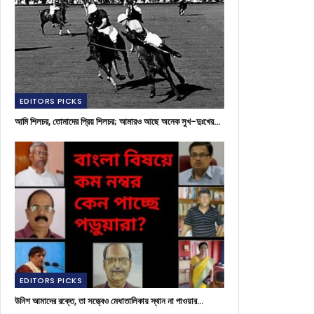
EDITORS PICKS
আমি শিলচর, তোমাদের প্রিয় শিলচর; আমারও আছে অনেক সুখ-দুঃখের…
EDITORS PICKS
উনিশ আমাদের রক্তে, তা সত্ত্বেও মেধাতালিকায় স্থান না পাওয়ার…