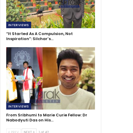
INTERVIEWS
“It Started As A Compulsion, Not
Inspiration”: Silchar’s…
INTERVIEWS
From Sribhumi to Marie Curie Fellow: Dr
Nabodyuti Das on His…
PREV
NEXT
1 of 42