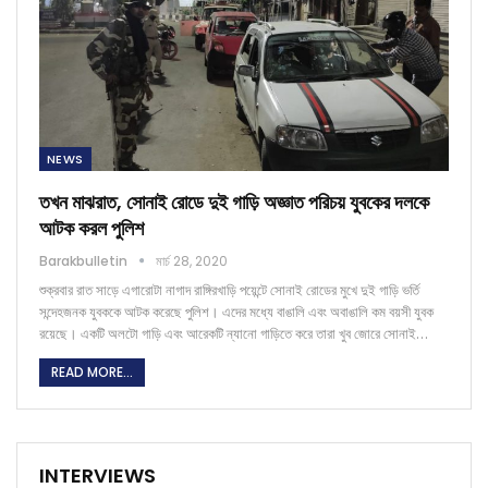
NEWS
তখন মাঝরাত, সোনাই রোডে দুই গাড়ি অজ্ঞাত পরিচয় যুবকের দলকে
আটক করল পুলিশ
Barakbulletin
মার্চ 28, 2020
শুক্রবার রাত সাড়ে এগারোটা নাগাদ রাঙ্গিরখাড়ি পয়েন্টে সোনাই রোডের মুখে দুই গাড়ি ভর্তি
সন্দেহজনক যুবককে আটক করেছে পুলিশ। এদের মধ্যে বাঙালি এবং অবাঙালি কম বয়সী যুবক
রয়েছে। একটি অলটো গাড়ি এবং আরেকটি ন্যানো গাড়িতে করে তারা খুব জোরে সোনাই…
READ MORE...
INTERVIEWS