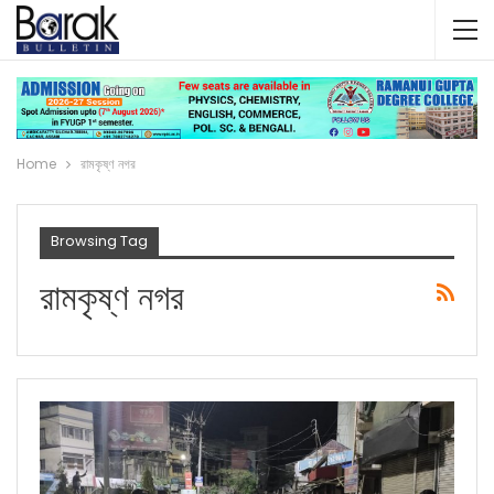
Home
রামকৃষ্ণ নগর
Browsing Tag
রামকৃষ্ণ নগর