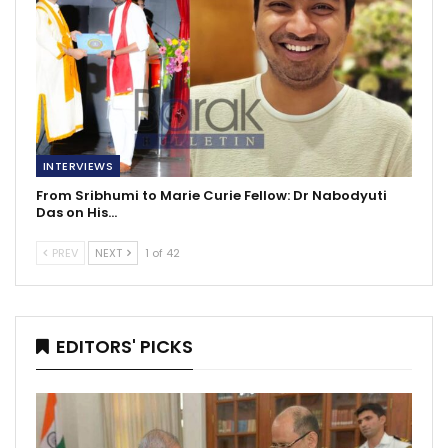
INTERVIEWS
From Sribhumi to Marie Curie Fellow: Dr Nabodyuti
Das on His…
PREV
NEXT
1 of 42
EDITORS' PICKS