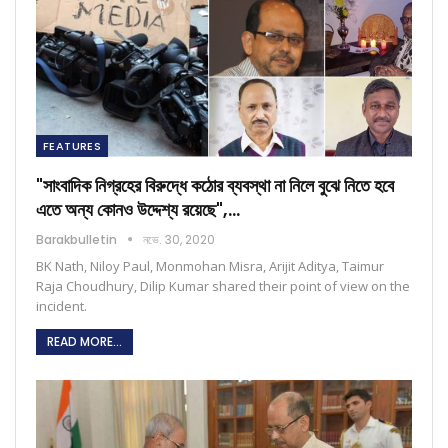
FEATURES
"সাংবাদিক নিগ্রহের বিরুদ্ধে কঠোর ব্যবস্থা না নিলে বুঝে নিতে হবে
এতে অন্য কোনও উদ্দেশ্য রয়েছে",…
Barakbulletin
নভে. 30, 2020
BK Nath, Niloy Paul, Monmohan Misra, Arijit Aditya, Taimur
Raja Choudhury, Dilip Kumar shared their point of view on the
incident.
READ MORE...