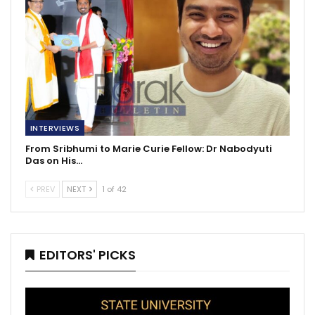
INTERVIEWS
From Sribhumi to Marie Curie Fellow: Dr Nabodyuti
Das on His…
PREV
NEXT
1 of 42
EDITORS' PICKS