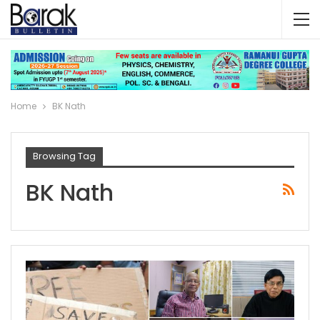
Home
BK Nath
Browsing Tag
BK Nath