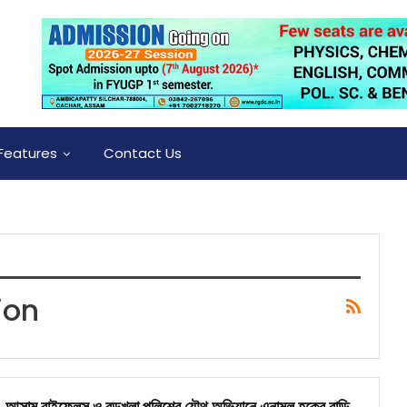
Features
Contact Us
ion
আসাম রাইফেলস ও বড়খলা পুলিশের যৌথ অভিযানে এনামুল হকের বাড়ি