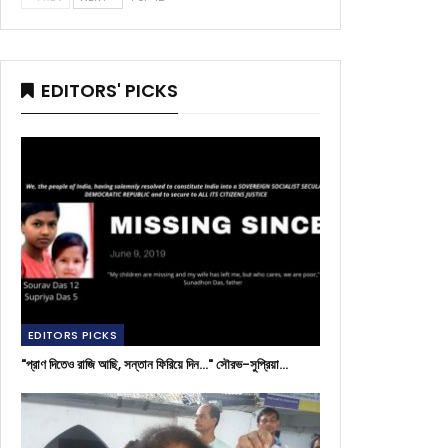
EDITORS' PICKS
EDITORS PICKS
"প্রাণ দিতেও রাজি আছি, সন্তান ফিরিয়ে দিন..." সৌরভ-সুপ্রিয়া…