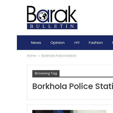
News
Opinion
খেলা
Fashion
Home
Borkhola Police station
Browsing Tag
Borkhola Police Stat