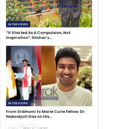
INTERVIEWS
“It Started As A Compulsion, Not
Inspiration”: Silchar’s…
INTERVIEWS
From Sribhumi to Marie Curie Fellow: Dr
Nabodyuti Das on His…
PREV
NEXT
1 of 42