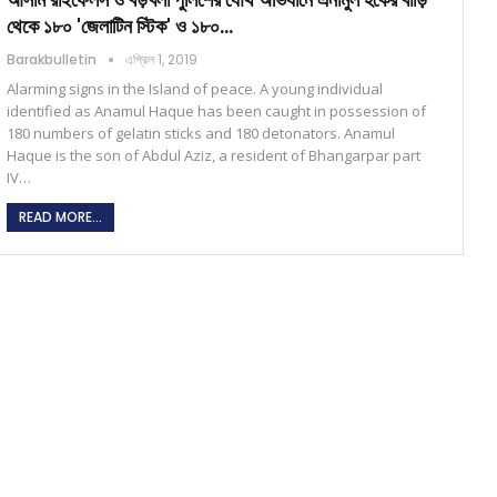
থেকে ১৮০ 'জেলাটিন স্টিক' ও ১৮০…
Barakbulletin
এপ্রিল 1, 2019
Alarming signs in the Island of peace. A young individual
identified as Anamul Haque has been caught in possession of
180 numbers of gelatin sticks and 180 detonators. Anamul
Haque is the son of Abdul Aziz, a resident of Bhangarpar part
IV…
READ MORE...