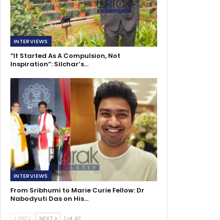
INTERVIEWS
“It Started As A Compulsion, Not
Inspiration”: Silchar’s…
INTERVIEWS
From Sribhumi to Marie Curie Fellow: Dr
Nabodyuti Das on His…
PREV
NEXT
1 of 42