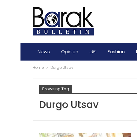
News
Opinion
খেলা
Fashion
Home
Durgo Utsav
Browsing Tag
Durgo Utsav