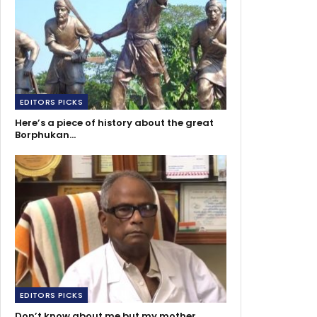
EDITORS PICKS
Here’s a piece of history about the great
Borphukan…
EDITORS PICKS
Don’t know about me but my mother