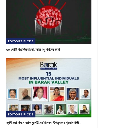
EDITORS PICKS
৩০ কোটি বাঙালির বাংলা, আজ শুধু গরিবের ভাষা
EDITORS PICKS
স্বাধীনতা দিবসে বরাক বুলেটিনের নিবেদন: উপত্যকার প্রভাবশালী…