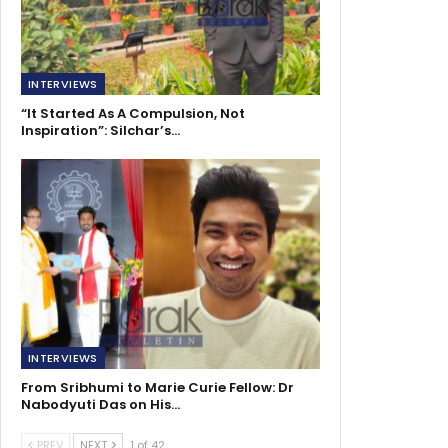
INTERVIEWS
“It Started As A Compulsion, Not
Inspiration”: Silchar’s…
INTERVIEWS
From Sribhumi to Marie Curie Fellow: Dr
Nabodyuti Das on His…
PREV
NEXT
1 of 42