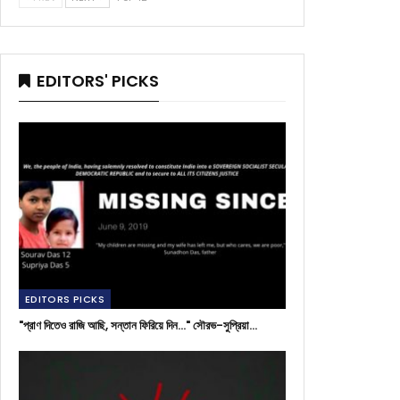
EDITORS' PICKS
EDITORS PICKS
"প্রাণ দিতেও রাজি আছি, সন্তান ফিরিয়ে দিন..." সৌরভ-সুপ্রিয়া…