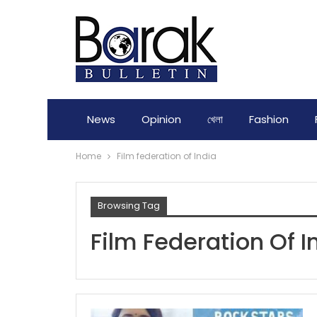
News
Opinion
খেলা
Fashion
Home
Film federation of India
Browsing Tag
Film Federation Of I