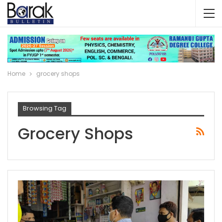
Home
grocery shops
Browsing Tag
Grocery Shops