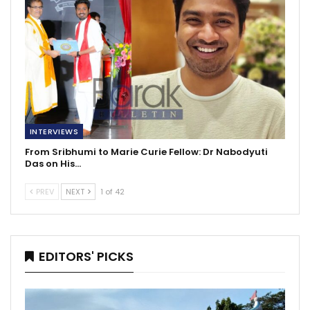
INTERVIEWS
From Sribhumi to Marie Curie Fellow: Dr Nabodyuti
Das on His…
PREV
NEXT
1 of 42
EDITORS' PICKS