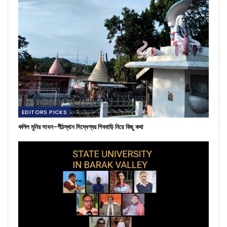
EDITORS PICKS
কপিল মুনির সাধন-পীঠস্থান সিদ্ধেশ্বর শিববাড়ি নিয়ে কিছু কথা