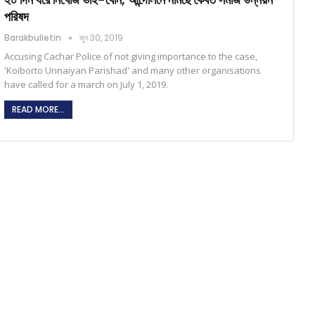
পরিষদ
Barakbulletin
জুন 30, 2019
Accusing Cachar Police of not giving importance to the case,
'Koiborto Unnaiyan Parishad' and many other organisations
have called for a march on July 1, 2019.
READ MORE...