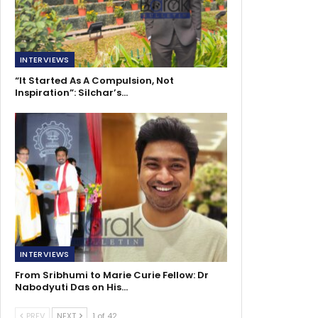
INTERVIEWS
“It Started As A Compulsion, Not
Inspiration”: Silchar’s…
INTERVIEWS
From Sribhumi to Marie Curie Fellow: Dr
Nabodyuti Das on His…
PREV
NEXT
1 of 42