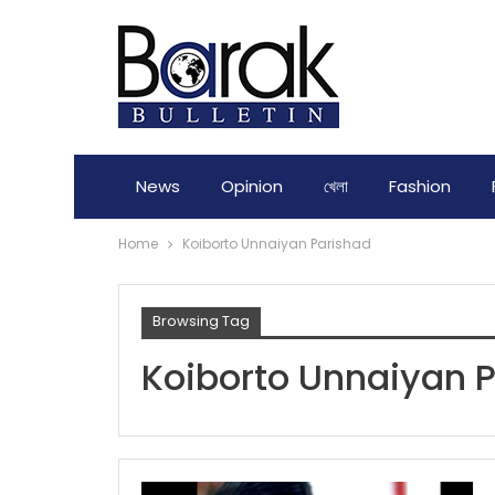
News
Opinion
খেলা
Fashion
Home
Koiborto Unnaiyan Parishad
Browsing Tag
Koiborto Unnaiyan 