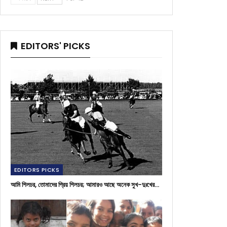
EDITORS' PICKS
EDITORS PICKS
আমি শিলচর, তোমাদের প্রিয় শিলচর; আমারও আছে অনেক সুখ-দুঃখের…