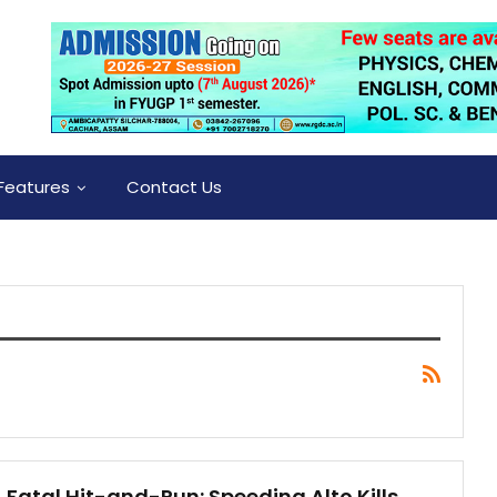
Features
Contact Us
Fatal Hit-and-Run: Speeding Alto Kills