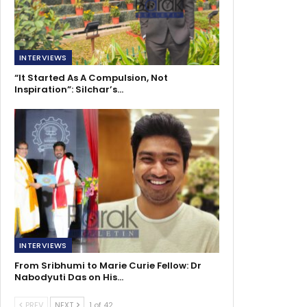
INTERVIEWS
“It Started As A Compulsion, Not
Inspiration”: Silchar’s…
INTERVIEWS
From Sribhumi to Marie Curie Fellow: Dr
Nabodyuti Das on His…
PREV
NEXT
1 of 42