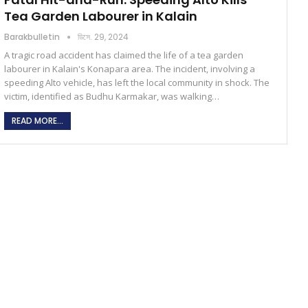
Tea Garden Labourer in Kalain
Barakbulletin
ডিসে. 29, 2024
A tragic road accident has claimed the life of a tea garden
labourer in Kalain's Konapara area. The incident, involving a
speeding Alto vehicle, has left the local community in shock. The
victim, identified as Budhu Karmakar, was walking…
READ MORE...