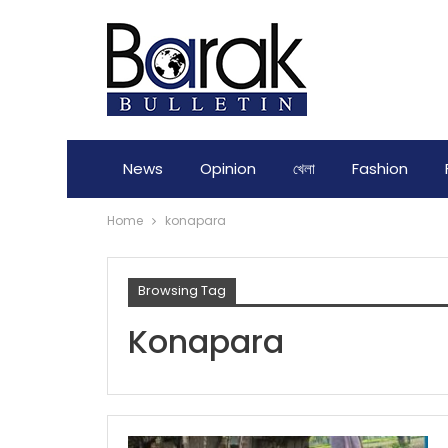
News
Opinion
খেলা
Fashion
Home
konapara
Browsing Tag
Konapara