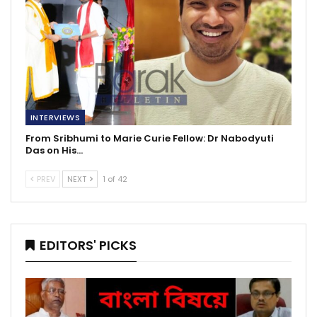
INTERVIEWS
From Sribhumi to Marie Curie Fellow: Dr Nabodyuti
Das on His…
PREV
NEXT
1 of 42
EDITORS' PICKS