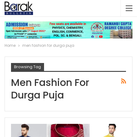
Home
men fashion for durga puja
Browsing Tag
Men Fashion For
Durga Puja