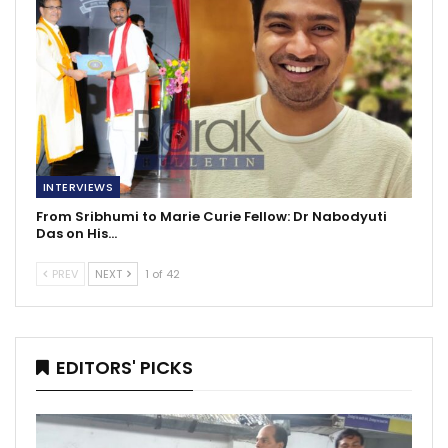
INTERVIEWS
From Sribhumi to Marie Curie Fellow: Dr Nabodyuti
Das on His…
PREV
NEXT
1 of 42
EDITORS' PICKS