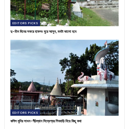
EDITORS PICKS
দু-তিন দিনের সফরে হাফলং ঘুরে আসুন, মনটা ভালো হবে
EDITORS PICKS
কপিল মুনির সাধন-পীঠস্থান সিদ্ধেশ্বর শিববাড়ি নিয়ে কিছু কথা