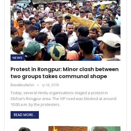
NEWS
Protest in Rongpur: Minor clash between
two groups takes communal shape
Barakbulletin
জুন 14, 2019
Today, several Hindu organisations staged a protest in
Silchar’s Rongpur area. The VIP road was blocked at around
10:00 a.m. by the protesters.
READ MORE...