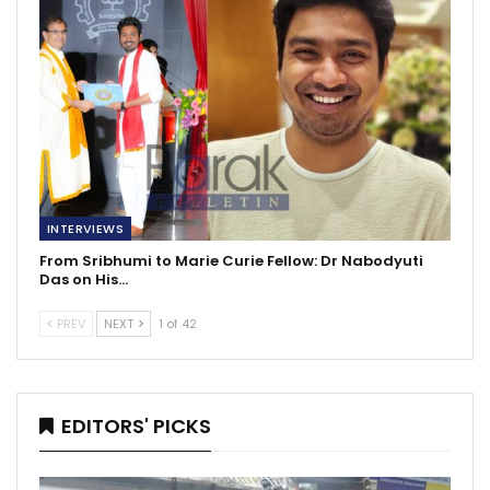
INTERVIEWS
From Sribhumi to Marie Curie Fellow: Dr Nabodyuti
Das on His…
PREV
NEXT
1 of 42
EDITORS' PICKS