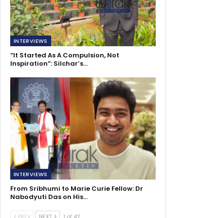
INTERVIEWS
“It Started As A Compulsion, Not
Inspiration”: Silchar’s…
INTERVIEWS
From Sribhumi to Marie Curie Fellow: Dr
Nabodyuti Das on His…
PREV
NEXT
1 of 42