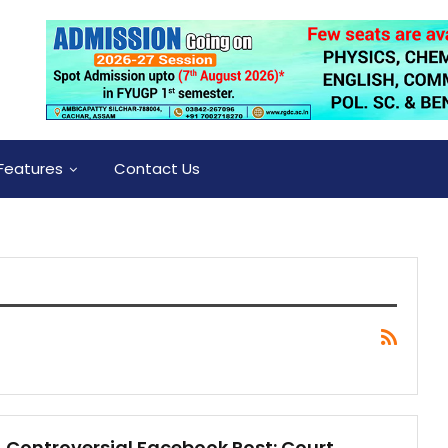
Features
Contact Us
Controversial Facebook Post: Court