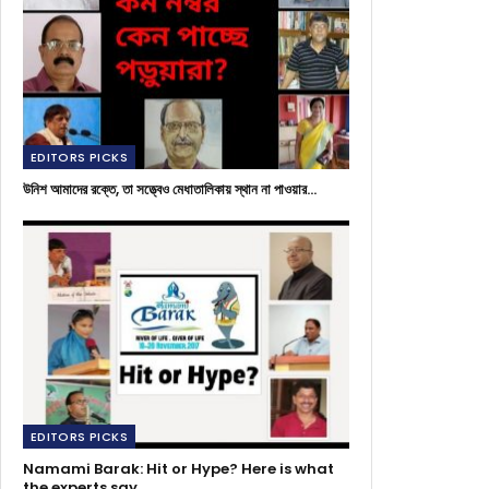
EDITORS PICKS
উনিশ আমাদের রক্তে, তা সত্ত্বেও মেধাতালিকায় স্থান না পাওয়ার…
EDITORS PICKS
Namami Barak: Hit or Hype? Here is what
the experts say