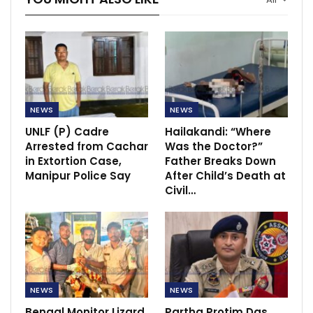
NEWS
NEWS
UNLF (P) Cadre
Hailakandi: “Where
Arrested from Cachar
Was the Doctor?”
in Extortion Case,
Father Breaks Down
Manipur Police Say
After Child’s Death at
Civil…
NEWS
NEWS
Bengal Monitor Lizard
Partha Protim Das