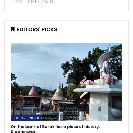
PREV
NEXT
1 of 39
EDITORS' PICKS
EDITORS PICKS
On the bank of Barak lies a piece of history:
Siddheswar…