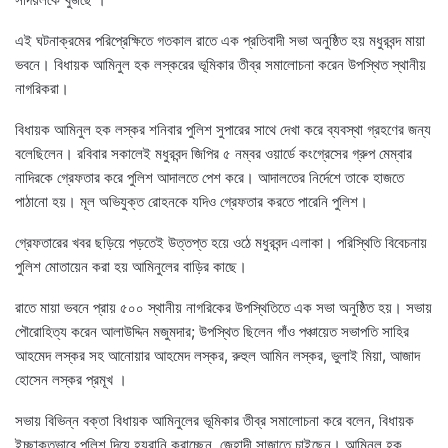
এই ঘটনাক্রমের পরিপ্রেক্ষিতে গতকাল রাতে এক প্রতিবাদী সভা অনুষ্ঠিত হয় মধুরবন্দ মায়া
ভবনে। বিধায়ক আমিনুল হক লস্করের ভূমিকার তীব্র সমালোচনা করেন উপস্থিত স্থানীয়
নাগরিকরা।
বিধায়ক আমিনুল হক লস্কর শনিবার পুলিশ সুপারের সাথে দেখা করে ব্যবস্থা গ্রহণের জন্য
বলেছিলেন। রবিবার সকালেই মধুরবন্দ জিপির ৫ নম্বর ওয়ার্ডে কংগ্রেসের গ্রুপ মেম্বার
নাদিরকে গ্রেফতার করে পুলিশ আদালতে পেশ করে। আদালতের নির্দেশে তাকে হাজতে
পাঠানো হয়। মূল অভিযুক্ত রোহনকে যদিও গ্রেফতার করতে পারেনি পুলিশ।
গ্রেফতারের খবর ছড়িয়ে পড়তেই উত্তপ্ত হয়ে ওঠে মধুরবন্দ এলাকা। পরিস্থিতি বিবেচনায়
পুলিশ মোতায়েন করা হয় আমিনুলের বাড়ির কাছে।
রাতে মায়া ভবনে প্রায় ৫০০ স্থানীয় নাগরিকের উপস্থিতিতে এক সভা অনুষ্ঠিত হয়। সভায়
পৌরোহিত্য করেন আলাউদ্দিন মজুমদার; উপস্থিত ছিলেন গাঁও পঞ্চায়েত সভাপতি সাহির
আহমেদ লস্কর সহ আনোয়ার আহমেদ লস্কর, রুহুল আমিন লস্কর, ভুলাই মিয়া, আজাদ
হোসেন লস্কর প্রমূখ ।
সভায় বিভিন্ন বক্তা বিধায়ক আমিনুলের ভূমিকার তীব্র সমালোচনা করে বলেন, বিধায়ক
ইচ্ছাকৃতভাবে পুলিশ দিয়ে হয়রানি করাচ্ছেন, জেহাদী সাজাতে চাইছেন। আমিনুল হক