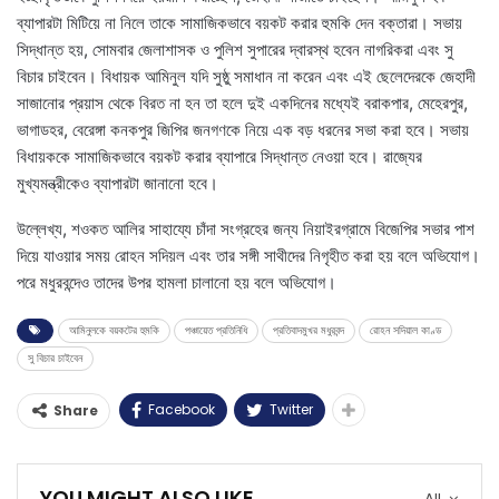
ব্যাপারটা মিটিয়ে না নিলে তাকে সামাজিকভাবে বয়কট করার হুমকি দেন বক্তারা। সভায়
সিদ্ধান্ত হয়, সোমবার জেলাশাসক ও পুলিশ সুপারের দ্বারস্থ হবেন নাগরিকরা এবং সু
বিচার চাইবেন। বিধায়ক আমিনুল যদি সুষ্ঠু সমাধান না করেন এবং এই ছেলেদেরকে জেহাদী
সাজানোর প্রয়াস থেকে বিরত না হন তা হলে দুই একদিনের মধ্যেই বরাকপার, মেহেরপুর,
ভাগাডহর, বেরেঙ্গা কনকপুর জিপির জনগণকে নিয়ে এক বড় ধরনের সভা করা হবে। সভায়
বিধায়ককে সামাজিকভাবে বয়কট করার ব্যাপারে সিদ্ধান্ত নেওয়া হবে। রাজ্যের
মুখ্যমন্ত্রীকেও ব্যাপারটা জানানো হবে।
উল্লেখ্য, শওকত আলির সাহায্যে চাঁদা সংগ্রহের জন্য নিয়াইরগ্রামে বিজেপির সভার পাশ
দিয়ে যাওয়ার সময় রোহন সদিয়ল এবং তার সঙ্গী সাথীদের নিগৃহীত করা হয় বলে অভিযোগ।
পরে মধুরবন্দেও তাদের উপর হামলা চালানো হয় বলে অভিযোগ।
আমিনুলকে বয়কটের হুমকি
পঞ্চায়েত প্রতিনিধি
প্রতিবাদমুখর মধুরবন্দ
রোহন সদিয়াল কাণ্ড
সু বিচার চাইবেন
Facebook
Twitter
Share
YOU MIGHT ALSO LIKE
All