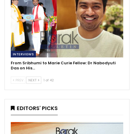
INTERVIEWS
From Sribhumi to Marie Curie Fellow: Dr Nabodyuti
Das on His…
PREV
NEXT
1 of 42
EDITORS' PICKS