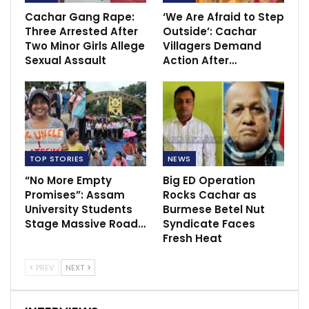
Cachar Gang Rape:
‘We Are Afraid to Step
Three Arrested After
Outside’: Cachar
Two Minor Girls Allege
Villagers Demand
Sexual Assault
Action After…
TOP STORIES
NEWS
“No More Empty
Big ED Operation
Promises”: Assam
Rocks Cachar as
University Students
Burmese Betel Nut
Stage Massive Road…
Syndicate Faces
Fresh Heat
PREV
NEXT