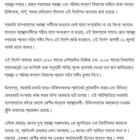
স্বাস্থ্য দপ্তর। রাজ্য সরকারের স্বাস্থ্য এবং পরিবার কল্যাণ বিভাগের অধীনে থাকা সমস্ত
চিকিৎসক, নার্স, প্যারা মেডিকেল স্টাফকে এই নির্দেশের আওতায় রাখা হয়েছে।
সরকারি হাসপাতালের স্বাস্থ্য কর্মীদের মাধ্যমে কেউ যাতে সংক্রমিত না হয় কিংবা অন্যের
মাধ্যমে স্বাস্থ্যকর্মীদের শরীরে যাতে সংক্রমণ না ছড়ায়, এই উদ্দেশ্যকে সামনে রেখে স্বাস্থ্য
দপ্তরের প্রধান সচিব সমীর সিংহ এই নির্দেশ জারি করেছেন, এই নির্দেশ আগামী ৩১ জুলাই
অবধি বহাল থাকবে।
এই নির্দেশ অমান্য করলে ১৮৯৭ সালের এপিডেমিক ডিজিজ এবং ২০০৫ সালের ডিজাস্টার
ম্যানেজমেন্ট এর সংশ্লিষ্ট ধারা অনুযায়ী শাস্তি মূলক ব্যবস্থা নেওয়া হবে বলে জানিয়েছেন
স্বাস্থ্য ও পরিবার কল্যাণ বিভাগের প্রধান সচিব সমীর কুমার সিংহ।
উল্লেখ্য, সরকারি চাকরি করেও চিকিৎসকদের প্রাইভেট প্র্যাকটিস করার এবং বিভিন্ন
বেসরকারি সংস্থায় কাজ করার ঘটনা আকছার ঘটে চলেছে। এই পরিস্থিতিতে সরকারি
হাসপাতালের বাইরে কোনো রোগীর মাধ্যমে স্বাস্থ্যকর্মী- চিকিৎসকদের আক্রান্ত হওয়ার
ঝুঁকি কমানোর প্রয়োজন রয়েছে।
এদিকে কাছাড় জেলার যুগ্ম স্বাস্থ্য সঞ্চালকের ২রা জুলাইয়ের এক নির্দেশিকায় জানানো
হয়েছে যে, প্রাইভেট চেম্বারে কোন অবস্থায় ১০ জনের বেশি ব্যক্তি বসানো যাবে না।
তাছাড়া, একজন রোগীর সাথে শুধু একজন সাহায্যকারী হিসেবে থাকতে পারে। বসার