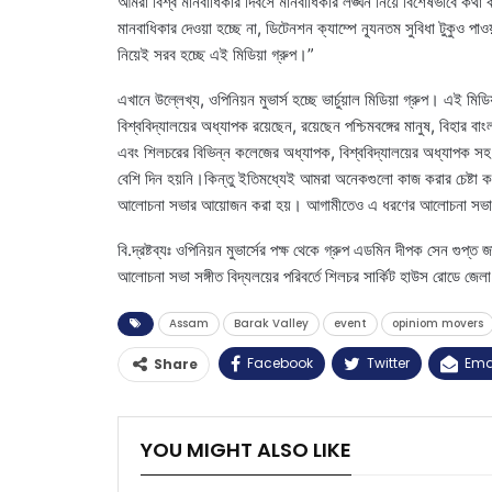
আমরা বিশ্ব মানবাধিকার দিবসে মানবাধিকার লঙ্ঘন নিয়ে বিশেষভাবে কথ
মানবাধিকার দেওয়া হচ্ছে না, ডিটেনশন ক্যাম্পে ন্যূনতম সুবিধা টুকুও পা
নিয়েই সরব হচ্ছে এই মিডিয়া গ্রুপ।”
এখানে উল্লেখ্য, ওপিনিয়ন মুভার্স হচ্ছে ভার্চুয়াল মিডিয়া গ্রুপ। এই মিড
বিশ্ববিদ্যালয়ের অধ্যাপক রয়েছেন, রয়েছেন পশ্চিমবঙ্গের মানুষ, বিহার ব
এবং শিলচরের বিভিন্ন কলেজের অধ্যাপক, বিশ্ববিদ্যালয়ের অধ্যাপক সহ 
বেশি দিন হয়নি।কিন্তু ইতিমধ্যেই আমরা অনেকগুলো কাজ করার চেষ্টা কর
আলোচনা সভার আয়োজন করা হয়। আগামীতেও এ ধরণের আলোচনা সভা চালিয়
বি.দ্রষ্টব্যঃ ওপিনিয়ন মুভার্সের পক্ষ থেকে গ্রুপ এডমিন দীপক সেন গুপ্ত
আলোচনা সভা সঙ্গীত বিদ্যলয়ের পরিবর্তে শিলচর সার্কিট হাউস রোডে জেলা 
Assam
Barak Valley
event
opiniom movers
Facebook
Twitter
Ema
Share
YOU MIGHT ALSO LIKE