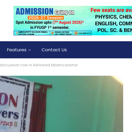
Features
Contact Us
 discussion now in Ashirwad bibaho bashor