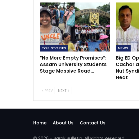
TOP STORIES
NEWS
“No More Empty Promises”:
Big ED O
Assam University Students
Cachar a
Stage Massive Road…
Nut Synd
Heat
PREV
NEXT
Home
About Us
Contact Us
© 2026 - Barak Bulletin. All Rights Reserved.