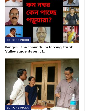
EDITORS PICKS
Bengali- the conundrum forcing Barak
Valley students out of…
EDITORS PICKS