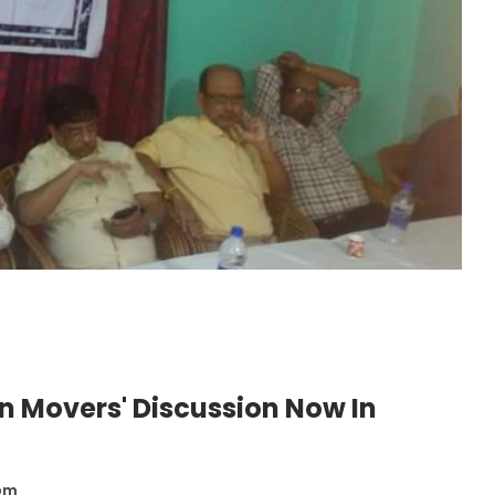
n Movers' Discussion Now In
 pm