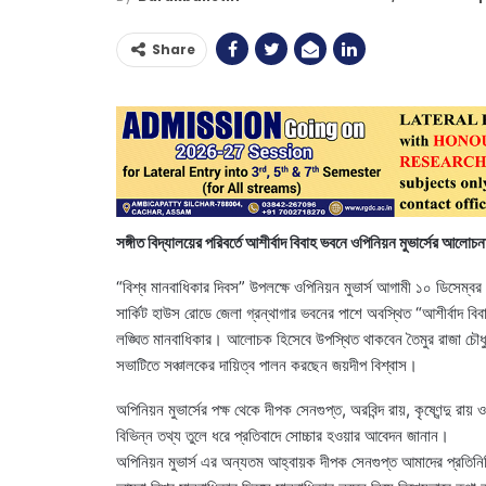
Share
সঙ্গীত বিদ্যালয়ের পরিবর্তে আশীর্বাদ বিবাহ ভবনে ওপিনিয়ন মুভার্সের আলোচন
“বিশ্ব মানবাধিকার দিবস” উপলক্ষে ওপিনিয়ন মুভার্স আগামী ১০ ডিসেম
সার্কিট হাউস রোডে জেলা গ্রন্থাগার ভবনের পাশে অবস্থিত “আশীর্বাদ বি
লঙ্ঘিত মানবাধিকার। আলোচক হিসেবে উপস্থিত থাকবেন তৈমুর রাজা চৌধু
সভাটিতে সঞ্চালকের দায়িত্ব পালন করছেন জয়দীপ বিশ্বাস।
অপিনিয়ন মুভার্সের পক্ষ থেকে দীপক সেনগুপ্ত, অরবিন্দ রায়, কৃষ্ণেন্দু 
বিভিন্ন তথ্য তুলে ধরে প্রতিবাদে সোচ্চার হওয়ার আবেদন জানান।
অপিনিয়ন মুভার্স এর অন্যতম আহ্বায়ক দীপক সেনগুপ্ত আমাদের প্রতিনিধি