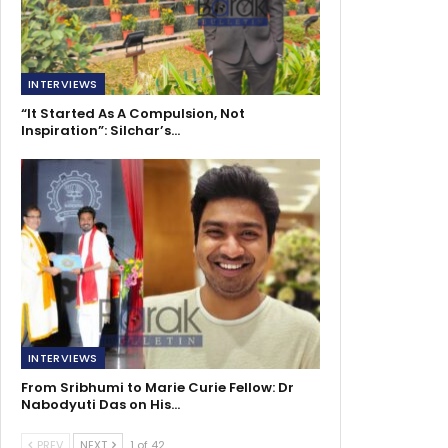
INTERVIEWS
“It Started As A Compulsion, Not
Inspiration”: Silchar’s…
INTERVIEWS
From Sribhumi to Marie Curie Fellow: Dr
Nabodyuti Das on His…
PREV
NEXT
1 of 42