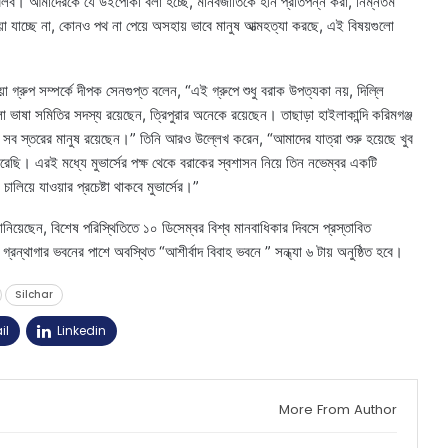
া বলব। আমাদেরকে যে উইপোকা বলা হচ্ছে, মানবজাতিকে হীন প্রতিপন্ন করা, নিম্নতম
ওয়া যাচ্ছে না, কোনও পথ না পেয়ে অসহায় ভাবে মানুষ আত্মহত্যা করছে, এই বিষয়গুলো
িয়া গ্রুপ সম্পর্কে দীপক সেনগুপ্ত বলেন, “এই গ্রুপে শুধু বরাক উপত্যকা নয়, দিল্লি
াংলা ভাষা সমিতির সদস্য রয়েছেন, ত্রিপুরার অনেকে রয়েছেন। তাছাড়া হাইলাকান্দি করিমগঞ্জ
সব স্তরের মানুষ রয়েছেন।” তিনি আরও উল্লেখ করেন, “আমাদের যাত্রা শুরু হয়েছে খুব
েছি। এরই মধ্যে মুভার্সের পক্ষ থেকে বরাকের স্বশাসন নিয়ে তিন নভেম্বর একটি
ে যাওয়ার প্রচেষ্টা থাকবে মুভার্সের।”
 জানিয়েছেন, বিশেষ পরিস্থিতিতে ১০ ডিসেম্বর বিশ্ব মানবাধিকার দিবসে প্রস্তাবিত
গ্রন্থাগার ভবনের পাশে অবস্থিত “আশীর্বাদ বিবাহ ভবনে ” সন্ধ্যা ৬ টায় অনুষ্ঠিত হবে।
Silchar
il
Linkedin
More From Author