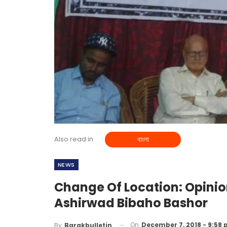
Also read in
বাংলা
NEWS
Change Of Location: Opinio
Ashirwad Bibaho Bashor
On
December 7, 2018 - 9:58
By
Barakbulletin