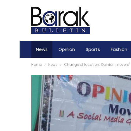
News
Opinion
Sports
Fashion
Home
News
Change of location: Opinion movers'