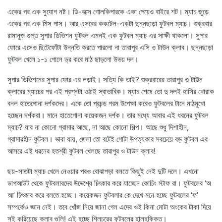
একের পর এক সুযোগ নষ্ট। ডি-বক্সে গোলকিপারকে একা পেয়েও বাইরে শট। ম্যাচ জুড়ে
একের পর এক মিস পাস। আর এসবের ককটেল-একটা ছন্নছাড়া ফুটবল ম্যাচ। শুক্রবার
রামানুজ গুপ্ত সুপার ডিভিশন ফুটবল এমনই এক ফুটবল ম্যাচ এর সাক্ষী থাকলো। সুপার
ফোরে এসেও ছিটেফোঁটা উন্নতি করতে পারলো না তারাপুর এসি ও টাউন ক্লাব। ছন্নছাড়া
ফুটবল খেলে ১-১ গোলে ড্র করে মাঠ ছাড়লো উভয় দল।
সুপার ডিভিশনের সুপার ফোর এর লড়াই। সত্যি কি তাই? শুক্রবারের তারাপুর ও টাউন
ক্লাবের ম্যাচের পর এই প্রশ্নটা ওঠাই স্বাভাবিক। ম্যাচ শেষে তো দু দলই হাসির খোরাক
বনল হাতেগোনা দর্শকদের। একে তো প্রচন্ড গরম উপেক্ষা করেও ফুটবলের টানে মাঠমুখো
হচ্ছেন দর্শকরা। মানে হাতেগোনা কয়েকজন দর্শক। তার মধ্যে আবার এই ধরনের ফুটবল
ম্যাচ? যার না কোনো গ্রামার আছে, না আছে কোনো শিল্প। আছে শুধু দিশাহীন,
গ্রামারহীন ফুটবল। ভাবা যায়, জেলা তো বটেই গোটা উপত্যকার সবচেয়ে বড় ফুটবল এর
আসরে এই ধরনের হতশ্রী ফুটবল খেলছে তারাপুর ও টাউন ক্লাব!
ছয়-সাতটা ম্যাচ খেলে নেওয়ার পরও বোঝাপড়া বলতে কিছুই নেই দুটি দলে। এখনো
ডাগআউট থেকে ফুটবলারদের উদ্দেশ্যে চিৎকার করে যাচ্ছেন কোচিং স্টাফ রা। ফুটবলের ‘অ
আ’ চিৎকার করে বলতে হচ্ছে। কয়েকজন ফুটবলার কে দেখে মনে হচ্ছে ফুটবলের ‘ফ’
সম্পর্কেও জ্ঞান নেই। তবে খোঁজ নিয়ে জানা গেল এদের ওই কিনা মোটা অংকের টাকা দিয়ে
সই করিয়েছে ক্লাব গুলি! এই হচ্ছে শিলচরের ফুটবলের হালহকিকত।