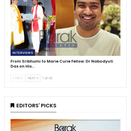
INTERVIEWS
From Sribhumi to Marie Curie Fellow: Dr Nabodyuti
Das on His…
PREV
NEXT
1 of 42
EDITORS' PICKS