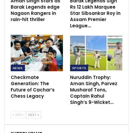
Aman Singh stars as
Barak Legends Sign
Barak Legends edge
Rs 12 Lakh Marquee
Nagaon Rangers in
Star Sibsankar Roy in
rain-hit thriller
Assam Premier
League…
NEWS
SPORTS
Checkmate
Nuruddin Trophy:
Generation: The
Aman Singh, Parvez
Future of Cachar’s
Musharaf Tons,
Chess Legacy
Captain Rahul
Singh’s 9-Wicket…
PREV
NEXT