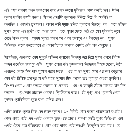
এই যখন অবস্থা তখন দলগুলোর কাছ থেকে ভালো ফুটবলের আশা করাই ভুল। টাউন
ক্লাব দলটার কথাই ধরুন। শিলচর স্পোর্টিং ক্লাবকে উড়িয়ে দিয়ে কি শুরুটাই না
করেছিল। এরপরই ছন্দপতন। আবার ডার্বি ম্যাচ ইন্ডিয়া ক্লাবের বিরুদ্ধে জয়। মনে হচ্ছিল
সুপার ফোরে এই ছন্দটা ধরে রাখবে তারা। তবে সুপার ফোরে উঠে তো যেন ফুটবলই ভুলে
গেছে টাউন ক্লাব। প্রথম ম্যাচে হারের পর এবার তারাপুর এর বিরুদ্ধে ড্র। সুপার
ডিভিশনে ভালো করতে হলে যে ধারাবাহিকতা দরকার’ সেটাই নেই লাল-হলুদের।
উল্টোদিকে, একেবারে শেষ মুহূর্তে অভিনব ক্লাবের বিরুদ্ধে জয় দিয়ে সুপার ফোরে টিকিট
অর্জন করেছিল তারাপুর এসি। সুপার ফোরে কই ফুটবলাররা নিজেদের নিংড়ে দেবেন, উল্টো
এখানেও চলছে মিস পাস সুযোগ নষ্টের মহড়া। এই না হল সুপার ফোর এর দল! শুক্রবার
শেষ দুই মিনিটে তারাপুর যে দুটি সহজ সুযোগ মিস করলো তার ব্যাখ্যা দেওয়া মুশকিল।
ডি-বক্স থেকেও গোল করতে পারলেন না জেবাদই। এর পর ইনজুরি টাইমে আবারো চান্স মিস
করলেন। প্রথমবার মারলেন পোস্টে। দ্বিতীয়বার বারে। এই দৃশ্য দেখে গ্যালারি থেকে
ফুটবল প্যাভিলিয়ন জুড়ে তখন হাসির রোল।
এদিন ম্যাচে প্রথম লিড নেয় টাউন ক্লাব। ৪৭ মিনিটে গোল করেন পাউসেমেই রংমাই।
গোল পাবার পরই যেন একটা খোলসে ঢুকে পড়ে তারা। অবশ্য চলতি সুপার ডিভিশনে এটা
একটা ট্রেন্ড হয়ে দাঁড়িয়েছে। গোল পেয়ে যাবার পরই দলগুলি ডিফেন্সিভ হয়ে যায়। এর