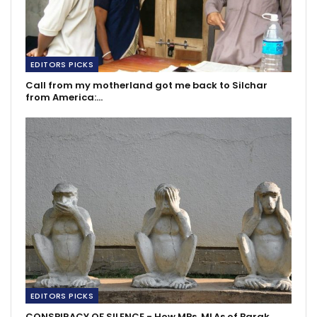
EDITORS PICKS
Call from my motherland got me back to Silchar
from America:…
EDITORS PICKS
CONSPIRACY OF SILENCE - How MPs, MLAs of Barak